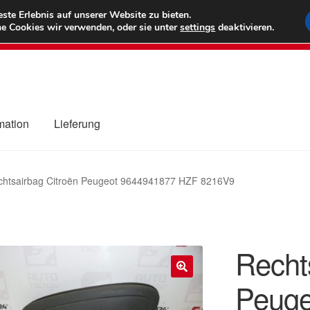
6 EUR
Wel
te Erlebnis auf unserer Website zu bieten.
e Cookies wir verwenden, oder sie unter
settings
deaktivieren.
(800) 500
mation
Lieferung
ng
Datenschutz-Bestimmungen
Impressum
Kasse
Kontakt
Liefe
chtsairbag Citroën Peugeot 9644941877 HZF 8216V9
r Versand
Zahlungen
Recht
Peuge
🔍