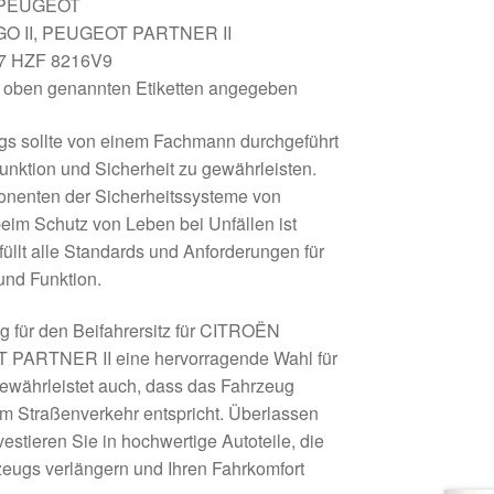
 PEUGEOT
O II, PEUGEOT PARTNER II
7 HZF 8216V9
 oben genannten Etiketten angegeben
bags sollte von einem Fachmann durchgeführt
unktion und Sicherheit zu gewährleisten.
onenten der Sicherheitssysteme von
eim Schutz von Leben bei Unfällen ist
rfüllt alle Standards und Anforderungen für
und Funktion.
ag für den Beifahrersitz für CITROËN
PARTNER II eine hervorragende Wahl für
 gewährleistet auch, dass das Fahrzeug
 im Straßenverkehr entspricht. Überlassen
vestieren Sie in hochwertige Autoteile, die
zeugs verlängern und Ihren Fahrkomfort