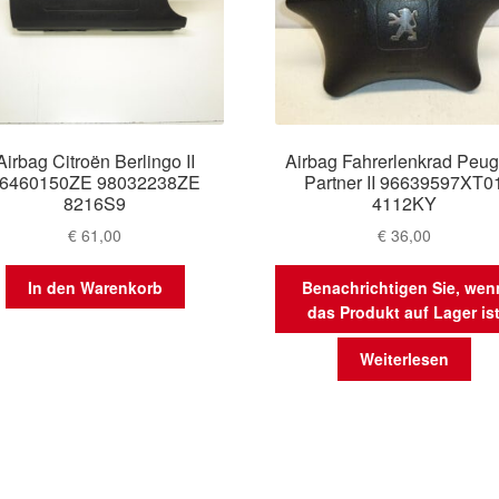
Airbag Citroën Berlingo II
Airbag Fahrerlenkrad Peug
6460150ZE 98032238ZE
Partner II 96639597XT0
8216S9
4112KY
€
61,00
€
36,00
In den Warenkorb
Benachrichtigen Sie, wen
das Produkt auf Lager is
Weiterlesen