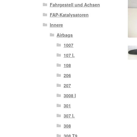
Fahrgestell und Achsen
FAP-Katalysatoren
Innere
Airbags
1007
107 I.
108
206
207
3008 I
301
307 I.
308
308 T9