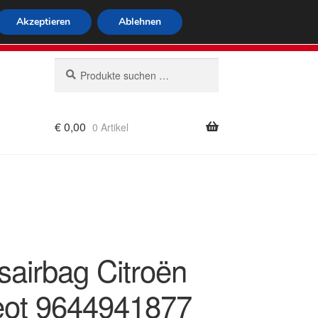
tweiter Versand
Akzeptieren
Ablehnen
 564
Mo-Fr 9-16 Uhr
Suchen
Suchen
nach:
€
0,00
0 Artikel
rung
sairbag Citroën
ot 9644941877