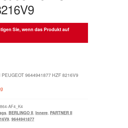
8216V9
tigen Sie, wenn das Produkt auf
 PEUGEOT 9644941877 HZF 8216V9
ig
864-AF4_K4
ags
,
BERLINGO II
,
Innere
,
PARTNER II
16V9
,
9644941877