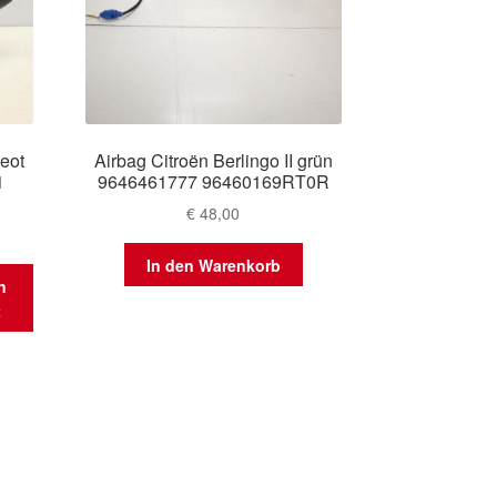
eot
Airbag Citroën Berlingo II grün
1
9646461777 96460169RT0R
€
48,00
In den Warenkorb
n
t