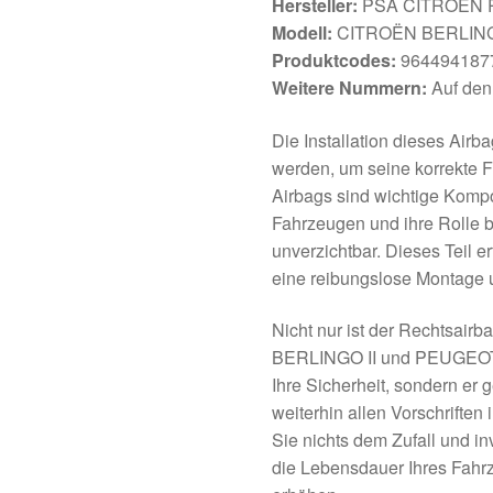
Hersteller:
PSA CITROEN
Modell:
CITROËN BERLING
Produktcodes:
964494187
Weitere Nummern:
Auf den
Die Installation dieses Air
werden, um seine korrekte F
Airbags sind wichtige Komp
Fahrzeugen und ihre Rolle b
unverzichtbar. Dieses Teil e
eine reibungslose Montage 
Nicht nur ist der Rechtsairb
BERLINGO II und PEUGEOT 
Ihre Sicherheit, sondern er
weiterhin allen Vorschriften
Sie nichts dem Zufall und in
die Lebensdauer Ihres Fahr