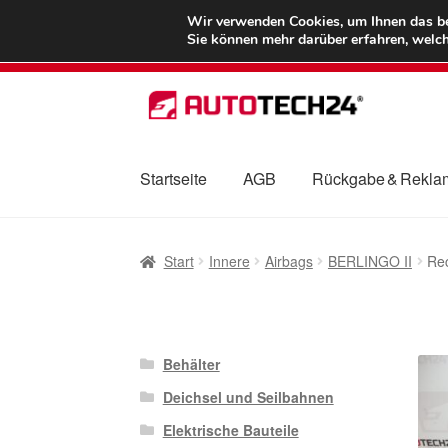
LIEFERUNG ab 
Wir verwenden Cookies, um Ihnen das bes
Sie können mehr darüber erfahren, welch
Zur
Zum
Navigation
Inhalt
springen
springen
Startseite
AGB
Rückgabe & Rekla
Start
AGB
Beschwerden
Beschwerdeordnu
Start
Innere
Airbags
BERLINGO II
Re
Mein Konto
Über uns
Warenkorb
Weltweite
Behälter
Deichsel und Seilbahnen
Elektrische Bauteile