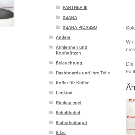
PARTNER III
XSARA
Sofe
XSARA PICASSO
Andere
Wir 
Armlehnen und
erse
Kopfstützen
Beleuchtung
Die 
Funk
Dashboards und ihre Teile
Koffer für Koffer
Äh
Lenkrad
Rückspiegel
Schalthebel
Sicherheitsgurt
Sitze