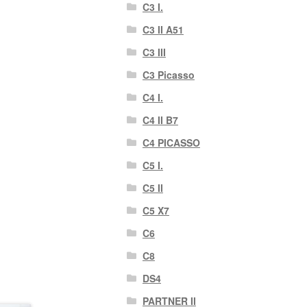
C3 I.
C3 II A51
C3 III
C3 Picasso
C4 I.
C4 II B7
C4 PICASSO
C5 I.
C5 II
C5 X7
C6
C8
DS4
PARTNER II