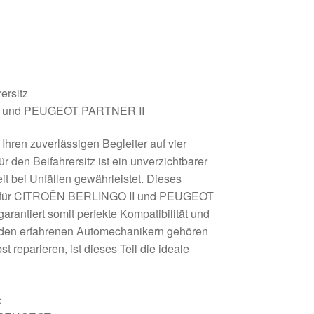
ersitz
I und PEUGEOT PARTNER II
Ihren zuverlässigen Begleiter auf vier
 den Beifahrersitz ist ein unverzichtbarer
eit bei Unfällen gewährleistet. Dieses
iell für CITROËN BERLINGO II und PEUGEOT
rantiert somit perfekte Kompatibilität und
u den erfahrenen Automechanikern gehören
t reparieren, ist dieses Teil die ideale
: