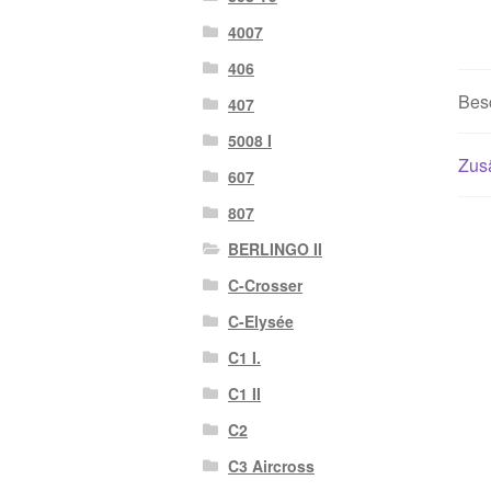
4007
406
Bes
407
5008 I
Zusä
607
807
BERLINGO II
C-Crosser
C-Elysée
C1 I.
C1 II
C2
C3 Aircross