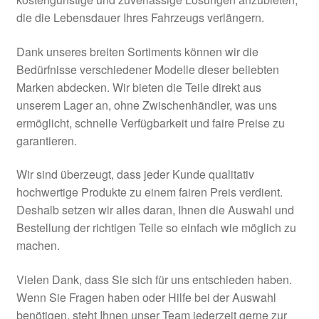
Impressum
die die Lebensdauer Ihres Fahrzeugs verlängern.
Kasse
Dank unseres breiten Sortiments können wir die
Bedürfnisse verschiedener Modelle dieser beliebten
Kontakt
Marken abdecken. Wir bieten die Teile direkt aus
unserem Lager an, ohne Zwischenhändler, was uns
Lieferung
ermöglicht, schnelle Verfügbarkeit und faire Preise zu
garantieren.
Mein Konto
Wir sind überzeugt, dass jeder Kunde qualitativ
hochwertige Produkte zu einem fairen Preis verdient.
Über uns
Deshalb setzen wir alles daran, Ihnen die Auswahl und
Bestellung der richtigen Teile so einfach wie möglich zu
Warenkorb
machen.
Weltweiter Versand
Vielen Dank, dass Sie sich für uns entschieden haben.
Wenn Sie Fragen haben oder Hilfe bei der Auswahl
Zahlungen
benötigen, steht Ihnen unser Team jederzeit gerne zur