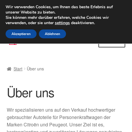
LIEFERUNG ab 6 EUR
Wir verwenden Cookies, um Ihnen das beste Erlebnis auf
unserer Website zu bieten.
Weltweiter Versand
Sie können mehr darüber erfahren, welche Cookies wir
verwenden, oder sie unter
settings
deaktivieren.
(800) 500 564
Mo-Fr 9-16 Uhr
Akzeptieren
Ablehnen
Zur
Zum
Menü
Navigation
Inhalt
springen
springen
Start
Start
Über uns
AGB
Über uns
Beschwerden
Beschwerdeordnung
Wir spezialisieren uns auf den Verkauf hochwertiger
gebrauchter Autoteile für Personenkraftwagen der
Datenschutz-Bestimmungen
Marken Citroën und Peugeot. Unser Ziel ist es,
kostengünstige und zuverlässige Lösungen anzubieten,