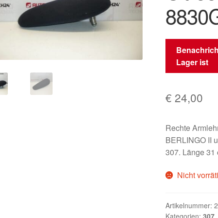
8830
Benachrich
Lager ist
€
24,00
Rechte Armle
BERLINGO II u
307. Länge 31 c
Nicht vorrät
Artikelnummer:
2
Kategorien:
307