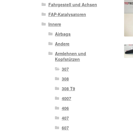
Fahrgestell und Achsen
FAP-Katalysatoren
Innere
Airbags
Andere
Armlehnen und
Kopfstützen
307
308
308 T9
4007
406
407
607