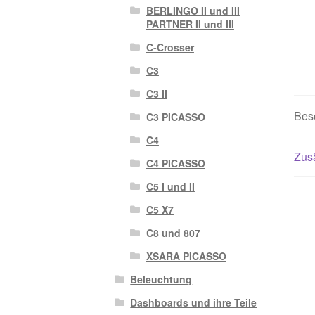
BERLINGO II und III
PARTNER II und III
C-Crosser
C3
C3 II
Bes
C3 PICASSO
C4
Zusä
C4 PICASSO
C5 I und II
C5 X7
C8 und 807
XSARA PICASSO
Beleuchtung
Dashboards und ihre Teile