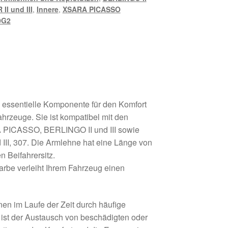
II und III
,
Innere
,
XSARA PICASSO
0G2
e essentielle Komponente für den Komfort
ahrzeuge. Sie ist kompatibel mit den
ICASSO, BERLINGO II und III sowie
I, 307. Die Armlehne hat eine Länge von
n Beifahrersitz.
arbe verleiht Ihrem Fahrzeug einen
nen im Laufe der Zeit durch häufige
ist der Austausch von beschädigten oder