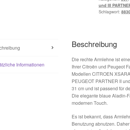
und III PARTNER 
Schlagwort:
883
Beschreibung
chreibung
Die rechte Armlehne ist ein
tzliche Informationen
Ihrer Citroën und Peugeot F
Modellen CITROEN XSARA P
PEUGEOT PARTNER II und II
31 cm und ist passend für de
Die elegante blaue Aladin-F
modernen Touch.
Es ist bekannt, dass Armleh
Benutzung abnutzen. Daher 