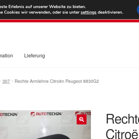
6 EUR
Wel
te Erlebnis auf unserer Website zu bieten.
e Cookies wir verwenden, oder sie unter
settings
deaktivieren.
(800) 500
mation
Lieferung
ng
Datenschutz-Bestimmungen
Impressum
Kasse
Kontakt
Liefe
307
Rechte Armlehne Citroën Peugeot 8830G2
r Versand
Zahlungen
Recht
Citro
🔍