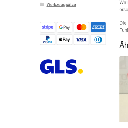
Wir 
Werkzeugsätze
erse
Die 
Funk
Äh