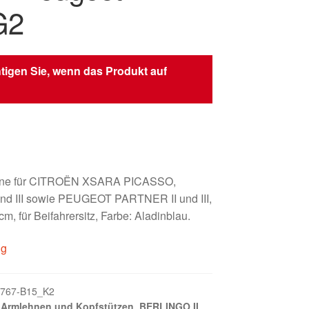
G2
tigen Sie, wenn das Produkt auf
hne für CITROËN XSARA PICASSO,
nd III sowie PEUGEOT PARTNER II und III,
m, für Beifahrersitz, Farbe: Aladinblau.
ig
767-B15_K2
,
Armlehnen und Kopfstützen
,
BERLINGO II