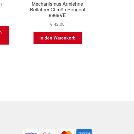
n
Mechanismus Armlehne
Beifahrer Citroën Peugeot
8969VE
€
42,00
n
In den Warenkorb
t