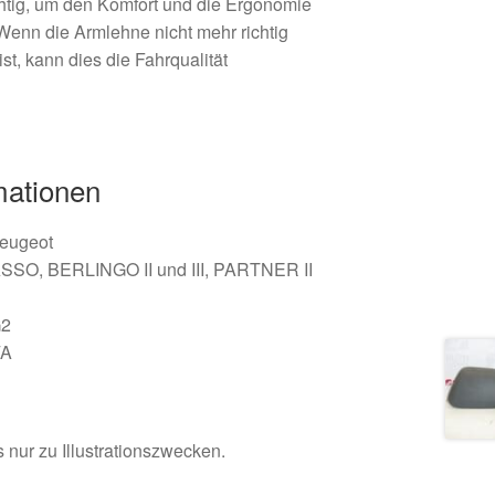
tig, um den Komfort und die Ergonomie
Wenn die Armlehne nicht mehr richtig
ist, kann dies die Fahrqualität
mationen
Peugeot
SSO, BERLINGO II und III, PARTNER II
G2
/A
 nur zu Illustrationszwecken.