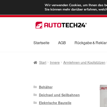
LIEFERUNG ab 
Wir verwenden Cookies, um Ihnen das bes
Sie können mehr darüber erfahren, welch
Zur
Zum
Navigation
Inhalt
springen
springen
Startseite
AGB
Rückgabe & Rekla
Start
AGB
Beschwerden
Beschwerdeordnu
Start
Innere
Armlehnen und Kopfstützen
Mein Konto
Über uns
Warenkorb
Weltweite
Behälter
Deichsel und Seilbahnen
Elektrische Bauteile