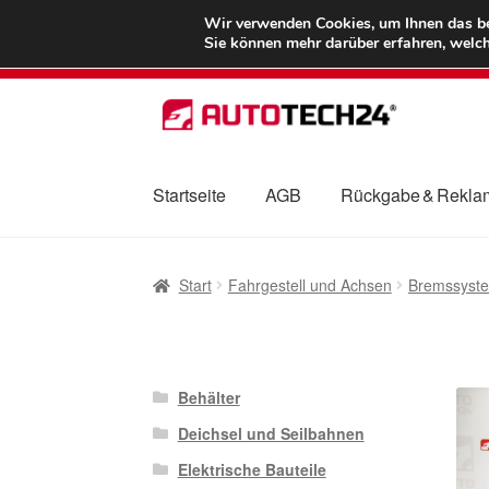
LIEFERUNG ab 
Wir verwenden Cookies, um Ihnen das bes
Sie können mehr darüber erfahren, welch
Zur
Zum
Navigation
Inhalt
springen
springen
Startseite
AGB
Rückgabe & Rekla
Start
AGB
Beschwerden
Beschwerdeordnu
Start
Fahrgestell und Achsen
Bremssyst
Mein Konto
Über uns
Warenkorb
Weltweite
Behälter
Deichsel und Seilbahnen
Elektrische Bauteile