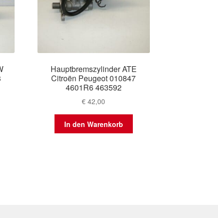
W
Hauptbremszylinder ATE
8
Citroën Peugeot 010847
4601R6 463592
€
42,00
In den Warenkorb