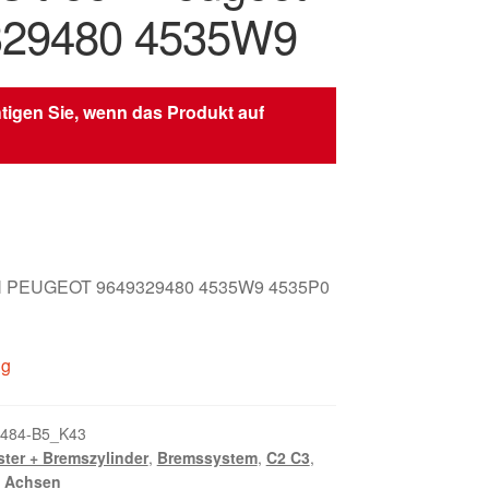
329480 4535W9
tigen Sie, wenn das Produkt auf
 PEUGEOT 9649329480 4535W9 4535P0
ig
484-B5_K43
ter + Bremszylinder
,
Bremssystem
,
C2 C3
,
d Achsen