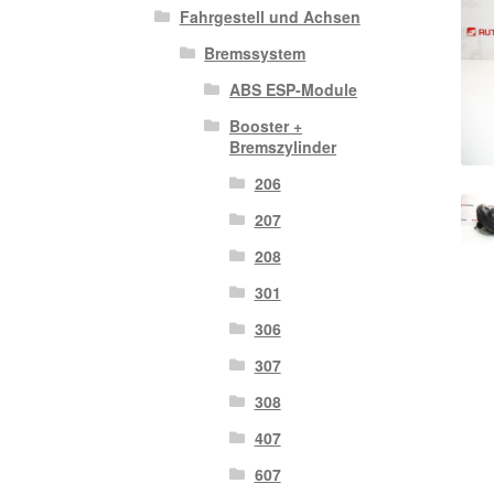
Fahrgestell und Achsen
Bremssystem
ABS ESP-Module
Booster +
Bremszylinder
206
207
208
301
306
307
308
407
607