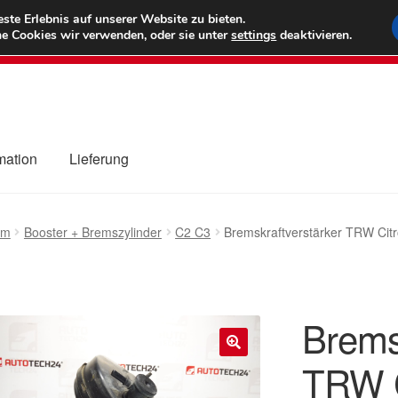
6 EUR
Wel
te Erlebnis auf unserer Website zu bieten.
e Cookies wir verwenden, oder sie unter
settings
deaktivieren.
(800) 500
mation
Lieferung
ng
Datenschutz-Bestimmungen
Impressum
Kasse
Kontakt
Liefe
em
Booster + Bremszylinder
C2 C3
Bremskraftverstärker TRW Ci
r Versand
Zahlungen
Brems
TRW C
🔍