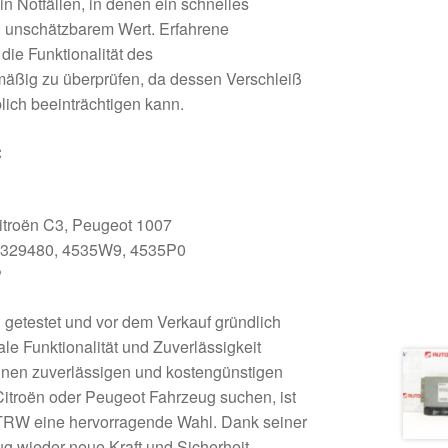
in Notfällen, in denen ein schnelles
on unschätzbarem Wert. Erfahrene
ie Funktionalität des
mäßig zu überprüfen, da dessen Verschleiß
lich beeinträchtigen kann.
:
itroën C3, Peugeot 1007
329480, 4535W9, 4535P0
P
ig getestet und vor dem Verkauf gründlich
ale Funktionalität und Zuverlässigkeit
einen zuverlässigen und kostengünstigen
 Citroën oder Peugeot Fahrzeug suchen, ist
 TRW eine hervorragende Wahl. Dank seiner
eug wieder neue Kraft und Sicherheit.