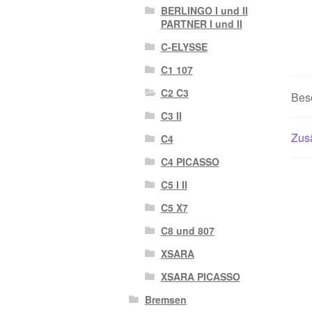
BERLINGO I und II
PARTNER I und II
C-ELYSSE
C1 107
C2 C3
Bes
C3 II
Zusä
C4
C4 PICASSO
C5 I II
C5 X7
C8 und 807
XSARA
XSARA PICASSO
Bremsen