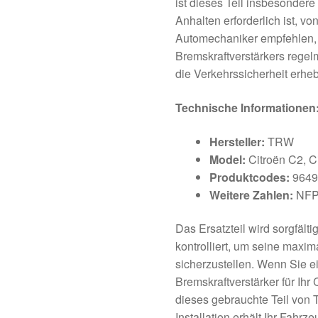
ist dieses Teil insbesondere 
Anhalten erforderlich ist, v
Automechaniker empfehlen, d
Bremskraftverstärkers regel
die Verkehrssicherheit erheb
Technische Informationen
Hersteller:
TRW
Model:
Citroën C2, C
Produktcodes:
9649
Weitere Zahlen:
NF
Das Ersatzteil wird sorgfält
kontrolliert, um seine maxim
sicherzustellen. Wenn Sie 
Bremskraftverstärker für Ihr
dieses gebrauchte Teil von
Installation erhält Ihr Fahrz