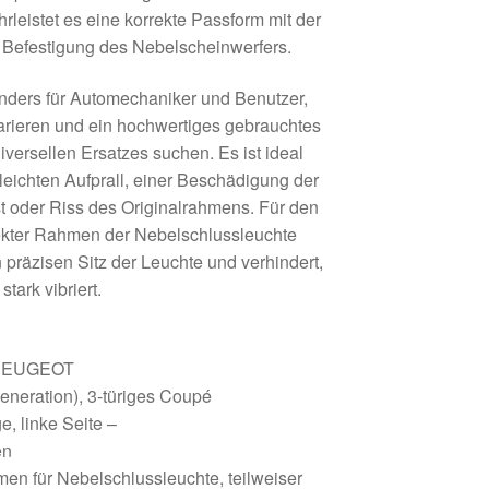
eistet es eine korrekte Passform mit der
 Befestigung des Nebelscheinwerfers.
onders für Automechaniker und Benutzer,
parieren und ein hochwertiges gebrauchtes
niversellen Ersatzes suchen. Es ist ideal
eichten Aufprall, einer Beschädigung der
t oder Riss des Originalrahmens. Für den
rrekter Rahmen der Nebelschlussleuchte
n präzisen Sitz der Leuchte und verhindert,
stark vibriert.
 PEUGEOT
Generation), 3-türiges Coupé
e, linke Seite –
en
en für Nebelschlussleuchte, teilweiser