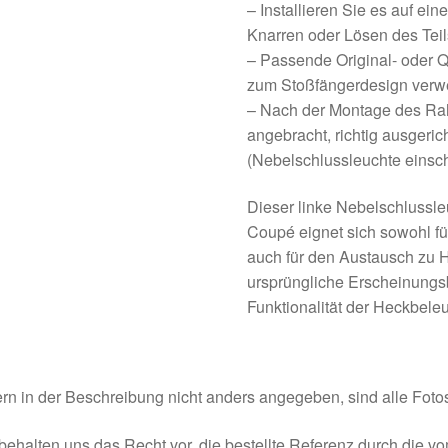
– Installieren Sie es auf ein
Knarren oder Lösen des Teil
– Passende Original- oder Q
zum Stoßfängerdesign verw
– Nach der Montage des Rah
angebracht, richtig ausgerich
(Nebelschlussleuchte einscha
Dieser linke Nebelschlussl
Coupé eignet sich sowohl fü
auch für den Austausch zu H
ursprüngliche Erscheinungsb
Funktionalität der Heckbele
rn in der Beschreibung nicht anders angegeben, sind alle Fotos
behalten uns das Recht vor, die bestellte Referenz durch die v