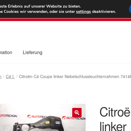
6 EUR
Wel
te Erlebnis auf unserer Website zu bieten.
e Cookies wir verwenden, oder sie unter
settings
deaktivieren.
(800) 500
mation
Lieferung
ng
Datenschutz-Bestimmungen
Impressum
Kasse
Kontakt
Liefe
n
C4 I.
Citroën C4 Coupe linker Nebelschlussleuchtenrahmen 741
r Versand
Zahlungen
Citro
linker
🔍