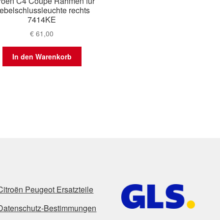
troën C4 Coupe Rahmen für
ebelschlussleuchte rechts
7414KE
€
61,00
In den Warenkorb
Citroën Peugeot Ersatzteile
Datenschutz-Bestimmungen