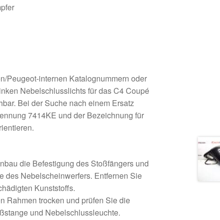
pfer
oën/Peugeot-internen Katalognummern oder
inken Nebelschlusslichts für das C4 Coupé
ehbar. Bei der Suche nach einem Ersatz
 Kennung 7414KE und der Bezeichnung für
ientieren.
inbau die Befestigung des Stoßfängers und
le des Nebelscheinwerfers. Entfernen Sie
chädigten Kunststoffs.
en Rahmen trocken und prüfen Sie die
oßstange und Nebelschlussleuchte.