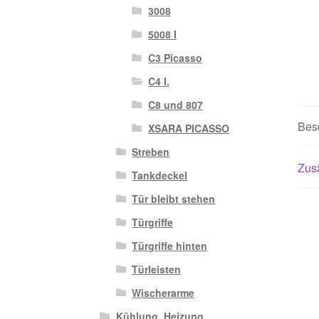
3008
5008 I
C3 Picasso
C4 I.
C8 und 807
Bes
XSARA PICASSO
Streben
Zusä
Tankdeckel
Tür bleibt stehen
Türgriffe
Türgriffe hinten
Türleisten
Wischerarme
Kühlung, Heizung,