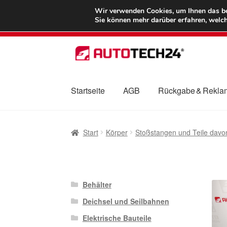
LIEFERUNG ab 
Wir verwenden Cookies, um Ihnen das bes
Sie können mehr darüber erfahren, welch
Zur
Zum
Navigation
Inhalt
springen
springen
Startseite
AGB
Rückgabe & Rekla
Start
AGB
Beschwerden
Beschwerdeordnu
Start
Körper
Stoßstangen und Teile davo
Mein Konto
Über uns
Warenkorb
Weltweite
Behälter
Deichsel und Seilbahnen
Elektrische Bauteile