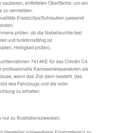
er sauberen, entfetteten Oberfläche, um ein
s zu vermeiden.
ualitäts-Ersatzclips/Schrauben passend
enden.
mens prüfen, ob die Nebelleuchte fest
tet und funktionsfähig ist
lten, Helligkeit prüfen).
euchtenrahmen 7414KE für das Citroën C4
r professionelle Karosseriereparaturen als
ause, wenn das Ziel darin besteht, das
ild des Fahrzeugs und die volle
uchtung zu erhalten.
 nur zu Illustrationszwecken.
om Hersteller vorgesehene Ersatzreferenz zu