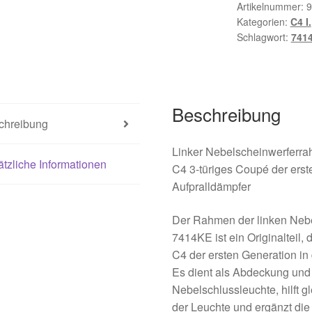
Nebelschlussl
Artikelnummer:
9
Kategorien:
C4 I.
7414KE
Schlagwort:
741
Menge
Beschreibung
chreibung
Linker Nebelscheinwerferrah
tzliche Informationen
C4 3-türiges Coupé der erst
Aufpralldämpfer
Der Rahmen der linken Neb
7414KE ist ein Originalteil,
C4 der ersten Generation in 
Es dient als Abdeckung und
Nebelschlussleuchte, hilft gl
der Leuchte und ergänzt di