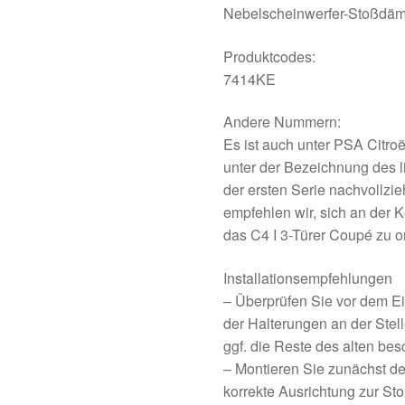
Nebelscheinwerfer-Stoßdäm
Produktcodes:
7414KE
Andere Nummern:
Es ist auch unter PSA Citr
unter der Bezeichnung des l
der ersten Serie nachvollzi
empfehlen wir, sich an der
das C4 I 3-Türer Coupé zu or
Installationsempfehlungen
– Überprüfen Sie vor dem E
der Halterungen an der Stel
ggf. die Reste des alten bes
– Montieren Sie zunächst d
korrekte Ausrichtung zur St