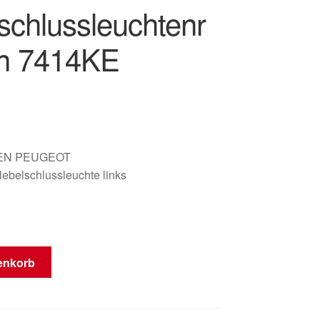
schlussleuchtenr
n 7414KE
EN PEUGEOT
belschlussleuchte links
enkorb