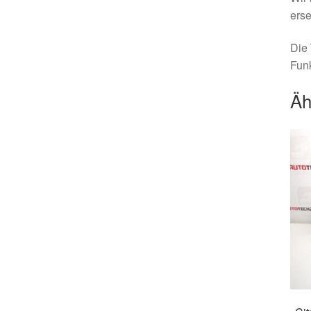
erse
Die 
Funk
Äh