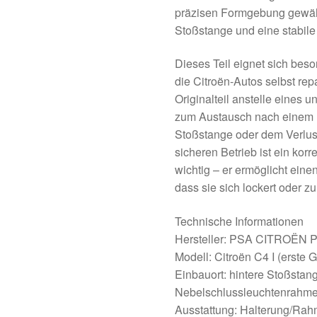
präzisen Formgebung gewährl
Stoßstange und eine stabile
Dieses Teil eignet sich bes
die Citroën-Autos selbst re
Originalteil anstelle eines u
zum Austausch nach einem l
Stoßstange oder dem Verlus
sicheren Betrieb ist ein ko
wichtig – er ermöglicht eine
dass sie sich lockert oder zu 
Technische Informationen
Hersteller: PSA CITROËN
Modell: Citroën C4 I (erste 
Einbauort: hintere Stoßstang
Nebelschlussleuchtenrahm
Ausstattung: Halterung/Rahm