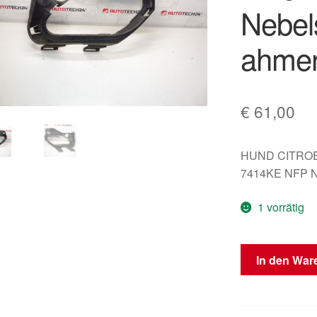
Nebel
ahme
€
61,00
HUND CITRO
7414KE NFP Ne
1 vorrätig
Citroën
In den War
C4
Coupe
linker