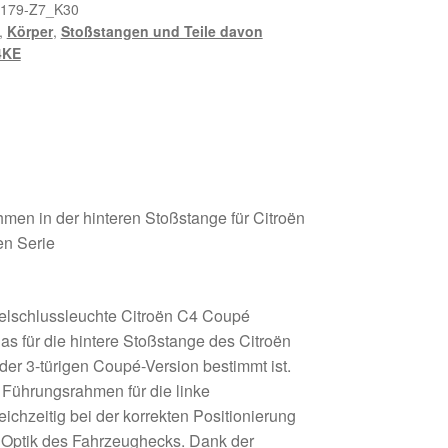
euchtenrahmen
179-Z7_K30
,
Körper
,
Stoßstangen und Teile davon
4KE
men in der hinteren Stoßstange für Citroën
en Serie
elschlussleuchte Citroën C4 Coupé
 das für die hintere Stoßstange des Citroën
der 3-türigen Coupé-Version bestimmt ist.
 Führungsrahmen für die linke
eichzeitig bei der korrekten Positionierung
e Optik des Fahrzeughecks. Dank der