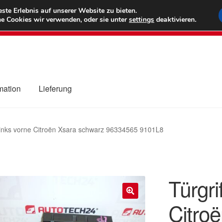
6 EUR
Wel
te Erlebnis auf unserer Website zu bieten.
e Cookies wir verwenden, oder sie unter
settings
deaktivieren.
(800) 500
mation
Lieferung
ng
Datenschutz-Bestimmungen
Impressum
Kasse
Kontakt
Liefe
 links vorne Citroën Xsara schwarz 96334565 9101L8
r Versand
Zahlungen
Türgri
Citro
🔍