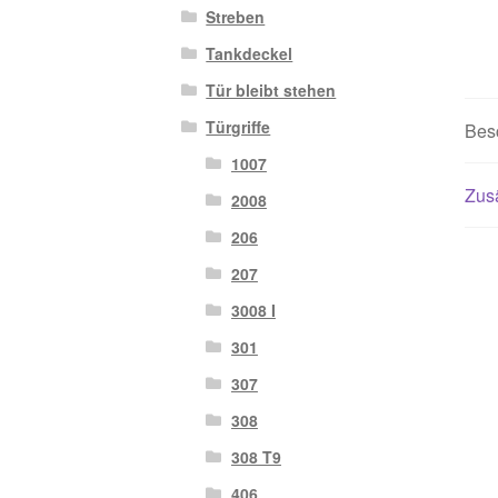
Streben
Tankdeckel
Tür bleibt stehen
Türgriffe
Bes
1007
Zusä
2008
206
207
3008 I
301
307
308
308 T9
406