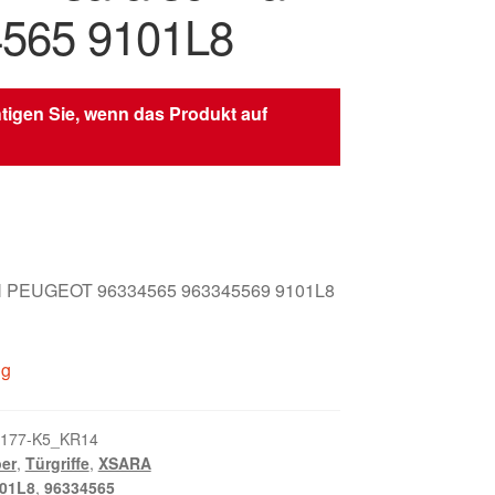
565 9101L8
tigen Sie, wenn das Produkt auf
 PEUGEOT 96334565 963345569 9101L8
ig
177-K5_KR14
er
,
Türgriffe
,
XSARA
01L8
,
96334565