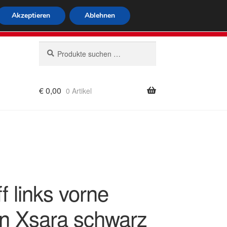
tweiter Versand
Akzeptieren
Ablehnen
 564
Mo-Fr 9-16 Uhr
Suchen
Suchen
nach:
€
0,00
0 Artikel
rung
ff links vorne
ën Xsara schwarz