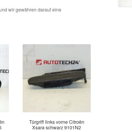
 und wir gewähren darauf eine
oën
Türgriff links vorne Citroën
6
Xsara schwarz 9101N2