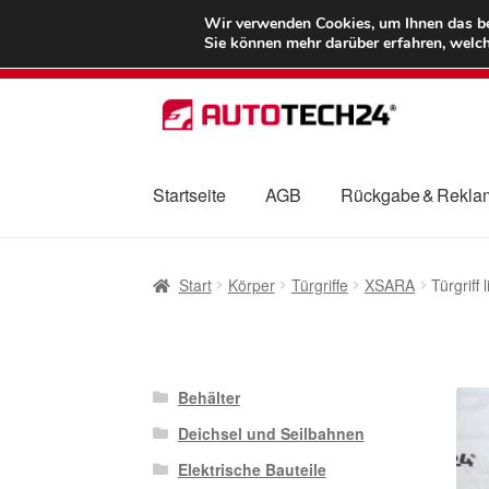
LIEFERUNG ab 
Wir verwenden Cookies, um Ihnen das bes
Sie können mehr darüber erfahren, welch
Zur
Zum
Navigation
Inhalt
springen
springen
Startseite
AGB
Rückgabe & Rekla
Start
AGB
Beschwerden
Beschwerdeordnu
Start
Körper
Türgriffe
XSARA
Türgriff
Mein Konto
Über uns
Warenkorb
Weltweite
Behälter
Deichsel und Seilbahnen
Elektrische Bauteile