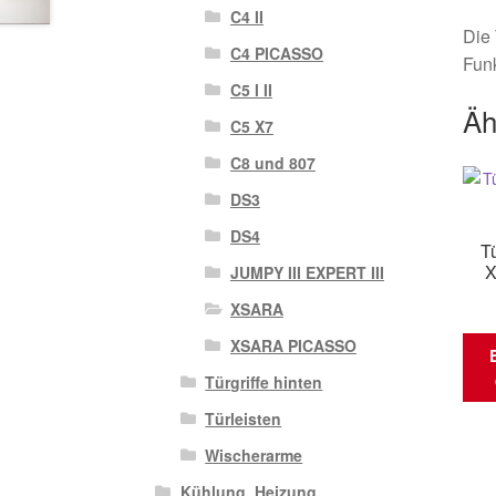
C4 II
Die 
C4 PICASSO
Funk
C5 I II
Äh
C5 X7
C8 und 807
DS3
DS4
Tü
X
JUMPY III EXPERT III
XSARA
XSARA PICASSO
Türgriffe hinten
Türleisten
Wischerarme
Kühlung, Heizung,