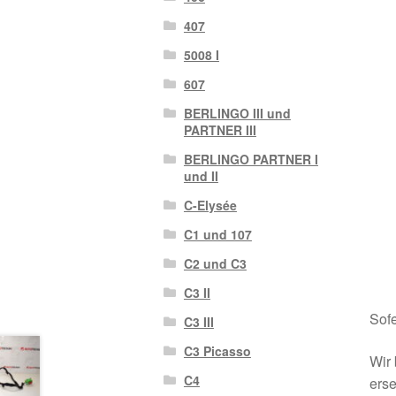
407
5008 I
607
BERLINGO III und
PARTNER III
BERLINGO PARTNER I
und II
C-Elysée
C1 und 107
C2 und C3
C3 II
Sofe
C3 III
C3 Picasso
Wir 
C4
erse