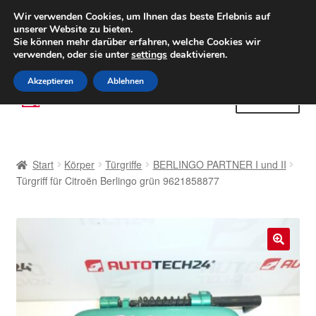
LIEFERUNG ab 6 EUR
Wir verwenden Cookies, um Ihnen das beste Erlebnis auf
unserer Website zu bieten.
Weltweiter Versand
Sie können mehr darüber erfahren, welche Cookies wir
verwenden, oder sie unter
settings
deaktivieren.
(800) 500 564
Mo-Fr 9-16 Uhr
Akzeptieren
Ablehnen
Zur
Zum
Menü
Navigation
Inhalt
springen
springen
Start
Start
Körper
Türgriffe
BERLINGO PARTNER I und II
AGB
Türgriff für Citroën Berlingo grün 9621858877
Beschwerden
Beschwerdeordnung
🔍
Datenschutz-Bestimmungen