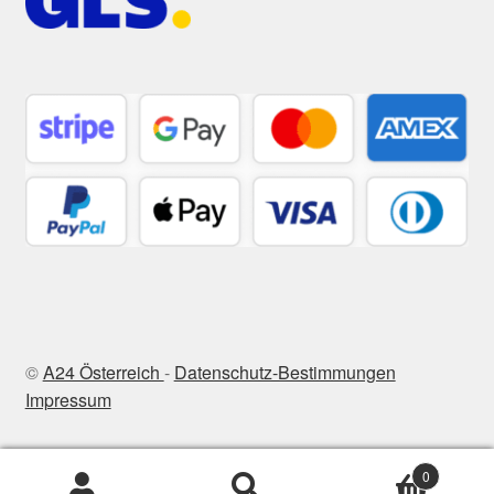
©
A24 Österreich
-
Datenschutz-Bestimmungen
Impressum
0
Suchen
Suchen