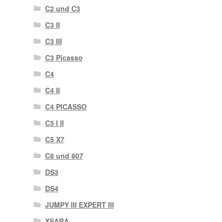
C2 und C3
C3 II
C3 III
C3 Picasso
C4
C4 II
C4 PICASSO
C5 I II
C5 X7
C8 und 807
DS3
DS4
JUMPY III EXPERT III
XSARA