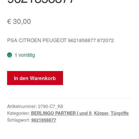
€
30,00
PSA CITROEN PEUGEOT 9621858877 872072
1 vorrätig
Türgriff
In den Warenkorb
für
Citroën
Berlingo
grün
Artikelnummer:
2790-C7_K8
Kategorien:
BERLINGO PARTNER I und II
,
Körper
,
Türgriffe
9621858877
Schlagwort:
9621858877
Menge