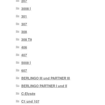
207
3008 I
301
307
308
308 T9
406
407
5008 I
607
BERLINGO III und PARTNER III
BERLINGO PARTNER I und II
C-Elysée
C1 und 107