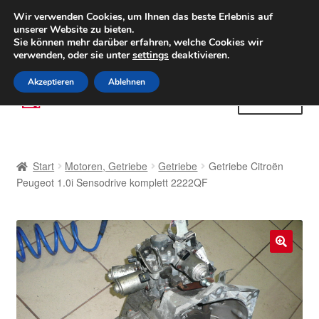
LIEFERUNG ab 6 EUR
Wir verwenden Cookies, um Ihnen das beste Erlebnis auf
unserer Website zu bieten.
Weltweiter Versand
Sie können mehr darüber erfahren, welche Cookies wir
verwenden, oder sie unter
settings
deaktivieren.
(800) 500 564
Mo-Fr 9-16 Uhr
Akzeptieren
Ablehnen
Zur
Zum
Menü
Navigation
Inhalt
springen
springen
Start
Start
Motoren, Getriebe
Getriebe
Getriebe Citroën
AGB
Peugeot 1.0i Sensodrive komplett 2222QF
Beschwerden
Beschwerdeordnung
🔍
Datenschutz-Bestimmungen