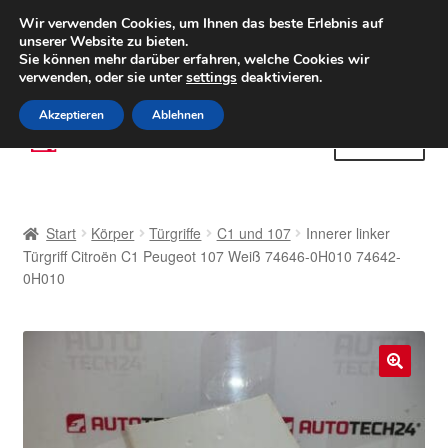
LIEFERUNG ab 6 EUR
Wir verwenden Cookies, um Ihnen das beste Erlebnis auf
unserer Website zu bieten.
Weltweiter Versand
Sie können mehr darüber erfahren, welche Cookies wir
verwenden, oder sie unter
settings
deaktivieren.
(800) 500 564
Mo-Fr 9-16 Uhr
Akzeptieren
Ablehnen
Zur
Zum
Menü
Navigation
Inhalt
springen
springen
Start
Start
Körper
Türgriffe
C1 und 107
Innerer linker
AGB
Türgriff Citroën C1 Peugeot 107 Weiß 74646-0H010 74642-
0H010
Beschwerden
Beschwerdeordnung
🔍
Datenschutz-Bestimmungen