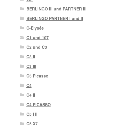
BERLINGO III und PARTNER III
BERLINGO PARTNER I und II
C-Elysée
C1 und 107
C2 und C3
C3 II
C3 III
C3 Picasso
C4
C4 II
C4 PICASSO
C5 I II
C5 X7