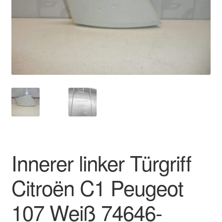
Impressum
Kasse
Kontakt
Lieferung
Mein Konto
Über uns
Innerer linker Türgriff
Warenkorb
Citroën C1 Peugeot
Weltweiter Versand
107 Weiß 74646-
Zahlungen