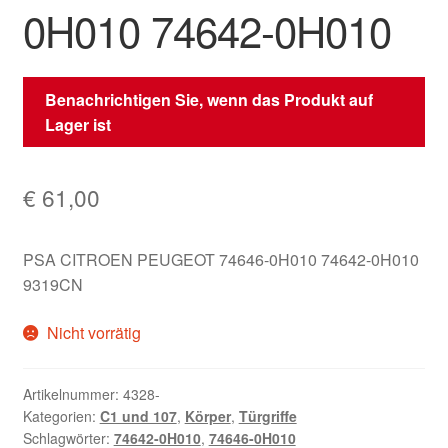
0H010 74642-0H010
Benachrichtigen Sie, wenn das Produkt auf
Lager ist
€
61,00
PSA CITROEN PEUGEOT 74646-0H010 74642-0H010
9319CN
Nicht vorrätig
Artikelnummer:
4328-
Kategorien:
C1 und 107
,
Körper
,
Türgriffe
Schlagwörter:
74642-0H010
,
74646-0H010