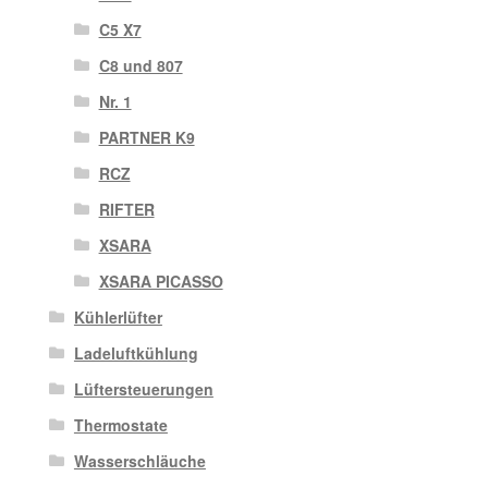
C5 X7
C8 und 807
Nr. 1
PARTNER K9
RCZ
RIFTER
XSARA
XSARA PICASSO
Kühlerlüfter
Ladeluftkühlung
Lüftersteuerungen
Thermostate
Wasserschläuche