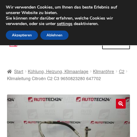
LIEFERUNG ab 6 EUR
Wir verwenden Cookies, um Ihnen das beste Erlebnis auf
unserer Website zu bieten.
Weltweiter Versand
Sie können mehr darüber erfahren, welche Cookies wir
verwenden, oder sie unter
settings
deaktivieren.
(800) 500 564
Mo-Fr 9-16 Uhr
Akzeptieren
Ablehnen
Zur
Zum
Menü
Navigation
Inhalt
springen
springen
Start
Start
Kühlung, Heizung, Klimaanlage
Klimaröhre
C2
AGB
Klimaleitung Citroën C2 C3 9650823280 647702
Beschwerden
Beschwerdeordnung
🔍
Datenschutz-Bestimmungen