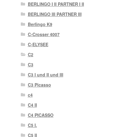
BERLINGO I II PARTNER I II
BERLINGO III PARTNER III
Berlingo K9
C-Crosser 4007
C-ELYSEE
C2
C3
C3 I und II und III
C3 Picasso
c4
C4 II
C4 PICASSO
C5 I.
C5 II