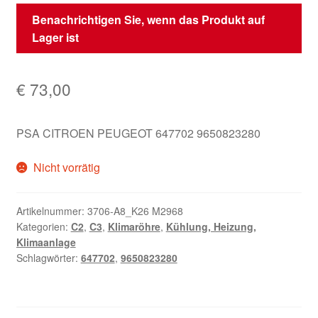
Benachrichtigen Sie, wenn das Produkt auf
Lager ist
€
73,00
PSA CITROEN PEUGEOT 647702 9650823280
Nicht vorrätig
Artikelnummer:
3706-A8_K26 M2968
Kategorien:
C2
,
C3
,
Klimaröhre
,
Kühlung, Heizung,
Klimaanlage
Schlagwörter:
647702
,
9650823280