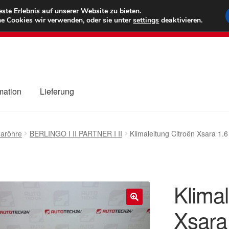
6 EUR
Wel
te Erlebnis auf unserer Website zu bieten.
e Cookies wir verwenden, oder sie unter
settings
deaktivieren.
(800) 500
mation
Lieferung
ng
Datenschutz-Bestimmungen
Impressum
Kasse
Kontakt
Liefe
maröhre
BERLINGO I II PARTNER I II
Klimaleitung Citroën Xsara 1
r Versand
Zahlungen
Klimal
Xsara
🔍