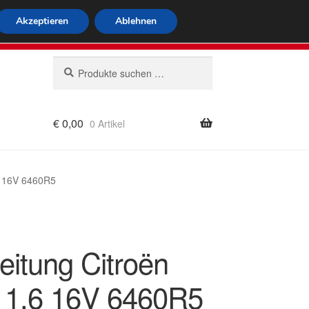
tweiter Versand
Akzeptieren
Ablehnen
 564
Mo-Fr 9-16 Uhr
Suchen
Suchen
nach:
€
0,00
0 Artikel
rung
.6 16V 6460R5
eitung Citroën
 1.6 16V 6460R5