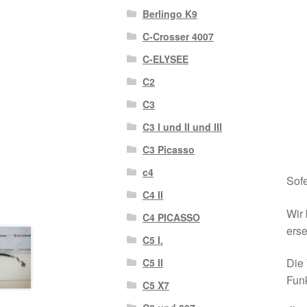
Berlingo K9
C-Crosser 4007
C-ELYSEE
C2
C3
C3 I und II und III
C3 Picasso
c4
Sofe
C4 II
Wir 
C4 PICASSO
erse
C5 I.
Die 
C5 II
Funk
C5 X7