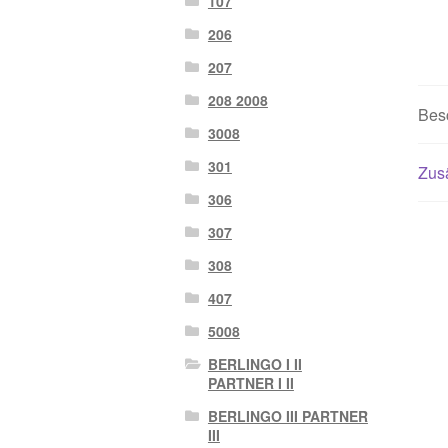
107
206
207
208 2008
Bes
3008
301
Zusä
306
307
308
407
5008
BERLINGO I II
PARTNER I II
BERLINGO III PARTNER
III