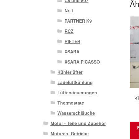
C8 und 807
Äh
Nr. 1
PARTNER K9
RCZ
RIFTER
XSARA
XSARA PICASSO
Kühlerlüfter
Ladeluftkühlung
Lüftersteuerungen
K
Thermostate
Wasserschläuche
Motor - Teile und Zubehör
Motoren, Getriebe