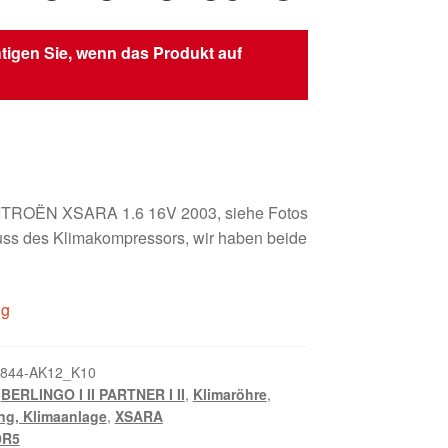
tigen Sie, wenn das Produkt auf
CITROËN XSARA 1.6 16V 2003, siehe Fotos
uss des Klimakompressors, wir haben beide
ig
844-AK12_K10
,
BERLINGO I II PARTNER I II
,
Klimaröhre
,
ng, Klimaanlage
,
XSARA
0R5