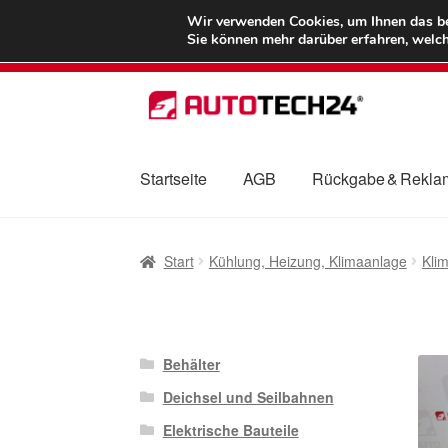
LIEFERUNG ab 
Wir verwenden Cookies, um Ihnen das bes
Sie können mehr darüber erfahren, welch
Zur
Zum
Navigation
Inhalt
springen
springen
Startseite
AGB
Rückgabe & Rekla
Start
AGB
Beschwerden
Beschwerdeordnu
Start
Kühlung, Heizung, Klimaanlage
Kli
Mein Konto
Über uns
Warenkorb
Weltweite
Behälter
Deichsel und Seilbahnen
Elektrische Bauteile