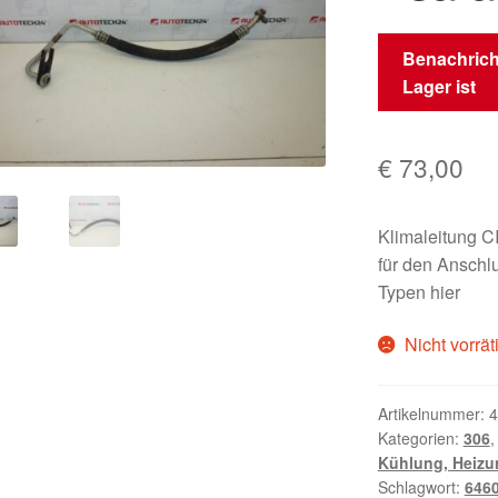
Benachrich
Lager ist
€
73,00
Klimaleitung 
für den Anschl
Typen hier
Nicht vorrät
Artikelnummer:
4
Kategorien:
306
Kühlung, Heizu
Schlagwort:
646