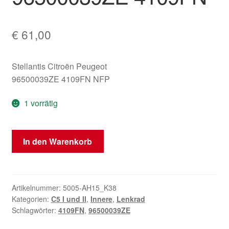
€
61,00
Stellantis Citroën Peugeot
96500039ZE 4109FN NFP
1 vorrätig
Lederlenkrad
In den Warenkorb
Citroën
C5
I
und
Artikelnummer:
5005-AH15_K38
Kategorien:
C5 I und II
,
Innere
,
Lenkrad
II
Schlagwörter:
4109FN
,
96500039ZE
96500039ZE
4109FN