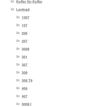
Koffer für Koffer
Lenkrad
1007
107
206
207
3008
301
307
308
308 T9
406
407
5008 I