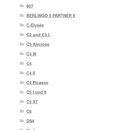
807
BERLINGO II PARTNER II
C-Elysée
C2 und C3 I.
C3 Aircross
C3 III
C4
C4 II
C4 Picasso
C5 I und II
C5 X7
C8
DS4