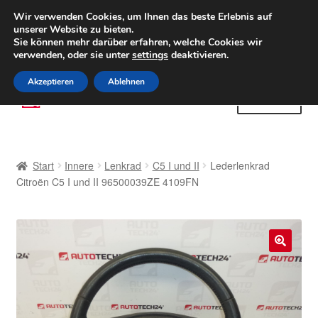
LIEFERUNG ab 6 EUR
Wir verwenden Cookies, um Ihnen das beste Erlebnis auf
unserer Website zu bieten.
Weltweiter Versand
Sie können mehr darüber erfahren, welche Cookies wir
verwenden, oder sie unter
settings
deaktivieren.
(800) 500 564
Mo-Fr 9-16 Uhr
Akzeptieren
Ablehnen
Zur
Zum
Menü
Navigation
Inhalt
springen
springen
Start
Start
Innere
Lenkrad
C5 I und II
Lederlenkrad
AGB
Citroën C5 I und II 96500039ZE 4109FN
Beschwerden
Beschwerdeordnung
🔍
Datenschutz-Bestimmungen