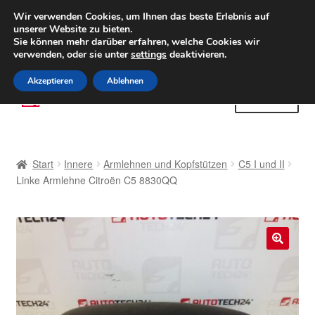
LIEFERUNG ab 6 EUR
Wir verwenden Cookies, um Ihnen das beste Erlebnis auf
unserer Website zu bieten.
Weltweiter Versand
Sie können mehr darüber erfahren, welche Cookies wir
verwenden, oder sie unter
settings
deaktivieren.
(800) 500 564
Mo-Fr 9-16 Uhr
Akzeptieren
Ablehnen
Zur
Zum
Menü
Navigation
Inhalt
springen
springen
Start
Start
Innere
Armlehnen und Kopfstützen
C5 I und II
AGB
Linke Armlehne Citroën C5 8830QQ
Beschwerden
Beschwerdeordnung
🔍
Datenschutz-Bestimmungen