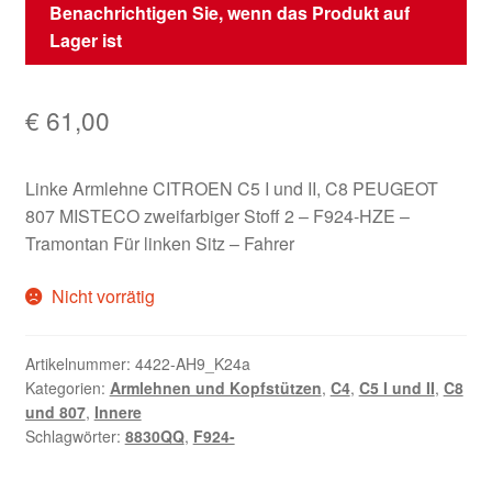
Benachrichtigen Sie, wenn das Produkt auf
Lager ist
€
61,00
Linke Armlehne CITROEN C5 I und II, C8 PEUGEOT
807 MISTECO zweifarbiger Stoff 2 – F924-HZE –
Tramontan Für linken Sitz – Fahrer
Nicht vorrätig
Artikelnummer:
4422-AH9_K24a
Kategorien:
Armlehnen und Kopfstützen
,
C4
,
C5 I und II
,
C8
und 807
,
Innere
Schlagwörter:
8830QQ
,
F924-