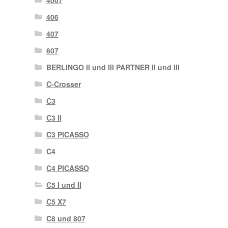
4007
406
407
607
BERLINGO II und III PARTNER II und III
C-Crosser
C3
C3 II
C3 PICASSO
C4
C4 PICASSO
C5 I und II
C5 X7
C8 und 807