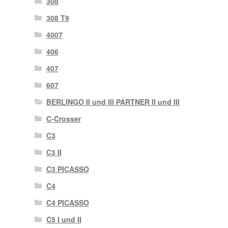
308
308 T9
4007
406
407
607
BERLINGO II und III PARTNER II und III
C-Crosser
C3
C3 II
C3 PICASSO
C4
C4 PICASSO
C5 I und II