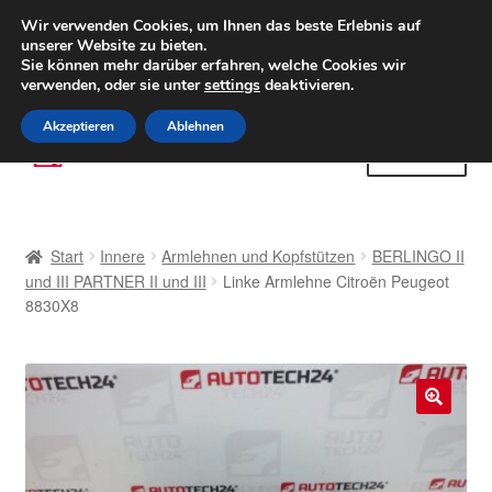
LIEFERUNG ab 6 EUR
Wir verwenden Cookies, um Ihnen das beste Erlebnis auf
unserer Website zu bieten.
Weltweiter Versand
Sie können mehr darüber erfahren, welche Cookies wir
verwenden, oder sie unter
settings
deaktivieren.
(800) 500 564
Mo-Fr 9-16 Uhr
Akzeptieren
Ablehnen
Zur
Zum
Menü
Navigation
Inhalt
springen
springen
Start
Start
Innere
Armlehnen und Kopfstützen
BERLINGO II
AGB
und III PARTNER II und III
Linke Armlehne Citroën Peugeot
8830X8
Beschwerden
Beschwerdeordnung
🔍
Datenschutz-Bestimmungen