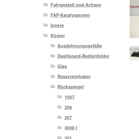
Fahrgestell und Achsen
FAP-Katalysatoren
Innere
Körper
Ausdehnungsgefäße
Dashboard-Bedienfelder
Glas
Reserveinhaber
Rückspiegel
1007
206
207
3008 I
301