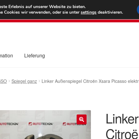
6 EUR
Wel
te Erlebnis auf unserer Website zu bieten.
e Cookies wir verwenden, oder sie unter
settings
deaktivieren.
(800) 500
mation
Lieferung
ng
Datenschutz-Bestimmungen
Impressum
Kasse
Kontakt
Liefe
SSO
Spiegel ganz
Linker Außenspiegel Citroën Xsara Picasso elekt
r Versand
Zahlungen
Linke
Citro
🔍