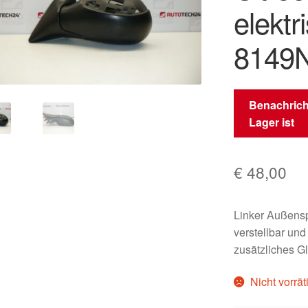
elektr
8149
Benachrich
Lager ist
€
48,00
Linker Außens
verstellbar und
zusätzliches G
Nicht vorrät