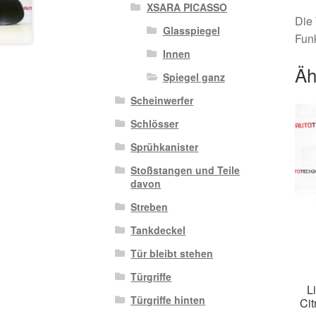
XSARA PICASSO
Die 
Glasspiegel
Funk
Innen
Äh
Spiegel ganz
Scheinwerfer
Schlösser
Sprühkanister
Stoßstangen und Teile
davon
Streben
Tankdeckel
Tür bleibt stehen
Türgriffe
L
Türgriffe hinten
Cit