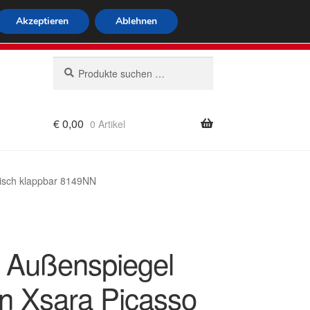
tweiter Versand
Akzeptieren
Ablehnen
 564
Mo-Fr 9-16 Uhr
Suchen
Suchen
nach:
€
0,00
0 Artikel
rung
risch klappbar 8149NN
r Außenspiegel
ën Xsara Picasso