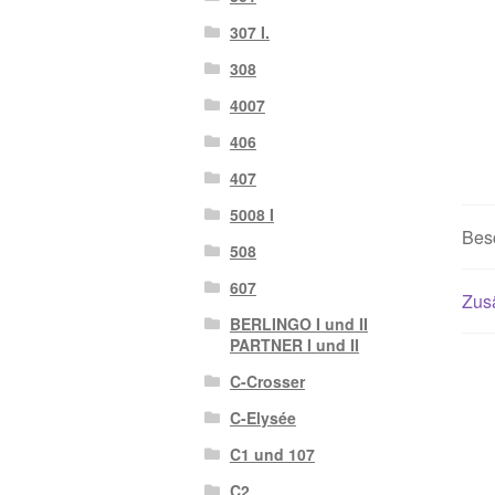
307 I.
308
4007
406
407
5008 I
Bes
508
607
Zusä
BERLINGO I und II
PARTNER I und II
C-Crosser
C-Elysée
C1 und 107
C2