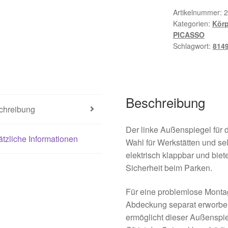
Artikelnummer:
2
Kategorien:
Körp
PICASSO
Schlagwort:
814
Beschreibung
chreibung
Der linke Außenspiegel für d
tzliche Informationen
Wahl für Werkstätten und se
elektrisch klappbar und biet
Sicherheit beim Parken.
Für eine problemlose Monta
Abdeckung separat erworben
ermöglicht dieser Außenspie