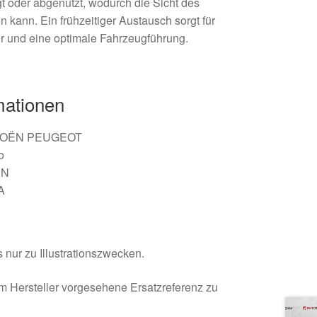
gt oder abgenutzt, wodurch die Sicht des
n kann. Ein frühzeitiger Austausch sorgt für
r und eine optimale Fahrzeugführung.
mationen
ITROËN PEUGEOT
o
NN
A
 nur zu Illustrationszwecken.
om Hersteller vorgesehene Ersatzreferenz zu