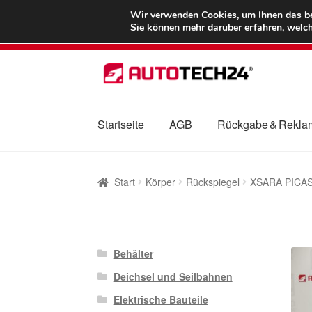
LIEFERUNG ab 
Wir verwenden Cookies, um Ihnen das bes
Sie können mehr darüber erfahren, welch
Zur
Zum
Navigation
Inhalt
springen
springen
Startseite
AGB
Rückgabe & Rekla
Start
AGB
Beschwerden
Beschwerdeordnu
Start
Körper
Rückspiegel
XSARA PICA
Mein Konto
Über uns
Warenkorb
Weltweite
Behälter
Deichsel und Seilbahnen
Elektrische Bauteile