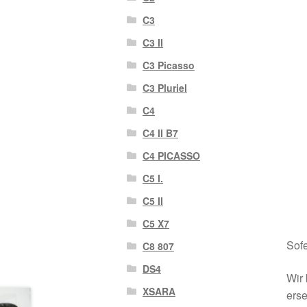
C3
C3 II
C3 Picasso
C3 Pluriel
C4
C4 II B7
C4 PICASSO
C5 I.
C5 II
C5 X7
Sofe
C8 807
DS4
Wir 
XSARA
erse