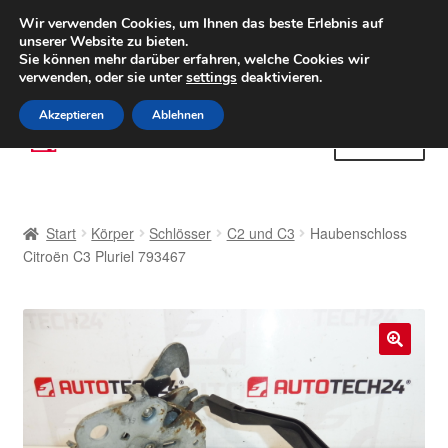
LIEFERUNG ab 6 EUR
Wir verwenden Cookies, um Ihnen das beste Erlebnis auf
unserer Website zu bieten.
Weltweiter Versand
Sie können mehr darüber erfahren, welche Cookies wir
verwenden, oder sie unter
settings
deaktivieren.
(800) 500 564
Mo-Fr 9-16 Uhr
Akzeptieren
Ablehnen
Zur
Zum
Menü
Navigation
Inhalt
springen
springen
Start
Start
Körper
Schlösser
C2 und C3
Haubenschloss
AGB
Citroën C3 Pluriel 793467
Beschwerden
Beschwerdeordnung
🔍
Datenschutz-Bestimmungen