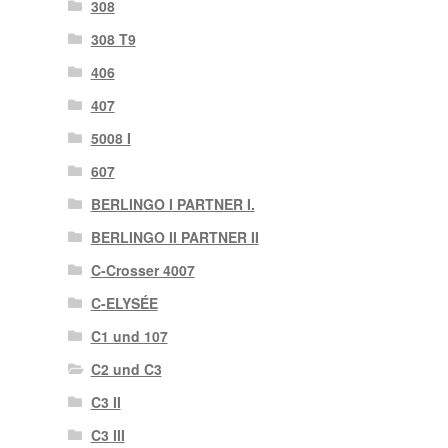
308
308 T9
406
407
5008 I
607
BERLINGO I PARTNER I.
BERLINGO II PARTNER II
C-Crosser 4007
C-ELYSÉE
C1 und 107
C2 und C3
C3 II
C3 III