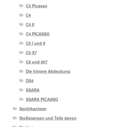
C3 Picasso
C4
C4 II
C4 PICASSO
C5 I und II
C5 X7
C8 und 807
Die hintere Abdeckung
DS4
XSARA
XSARA PICASSO
Sprühkanister
Stoßstangen und Teile davon