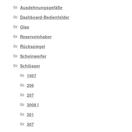
Ausdehnungsgefäße
Dashboard-Bedienfelder
Glas
Reserveinhaber
Rückspiegel
Scheinwerfer
Schlösser
1007
206
207
3008 I
301
307