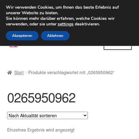
LIEFERUNG ab 6 EUR
Wir verwenden Cookies, um Ihnen das beste Erlebnis auf
unserer Website zu bieten.
Weltweiter Versand
Sie können mehr darüber erfahren, welche Cookies wir
verwenden, oder sie unter
settings
deaktivieren.
(800) 500 564
Mo-Fr 9-16 Uhr
Akzeptieren
Ablehnen
Zur
Zum
Menü
Navigation
Inhalt
springen
springen
Start
Start
Produkte verschlagwortet mit „0265950962“
AGB
0265950962
Beschwerden
Beschwerdeordnung
Datenschutz-Bestimmungen
Einzelnes Ergebnis wird angezeigt