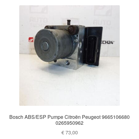
Impressum
Kasse
Kontakt
Lieferung
Mein Konto
Über uns
Warenkorb
Bosch ABS/ESP Pumpe Citroën Peugeot 9665106680
Weltweiter Versand
0265950962
€
73,00
Zahlungen