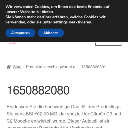
LIEFERUNG ab 6 EUR
Wir verwenden Cookies, um Ihnen das beste Erlebnis auf
unserer Website zu bieten.
Weltweiter Versand
Sie können mehr darüber erfahren, welche Cookies wir
verwenden, oder sie unter
settings
deaktivieren.
(800) 500 564
Mo-Fr 9-16 Uhr
Akzeptieren
Ablehnen
Zur
Zum
Menü
Navigation
Inhalt
springen
springen
Start
Start
Produkte verschlagwortet mit „1650882080“
AGB
1650882080
Beschwerden
Beschwerdeordnung
Entdecken Sie die hochwertige Qualität des Produkttags
Siemens BSI F02-00 MG, der speziell für Citroën C3 und
Datenschutz-Bestimmungen
C2 Modelle entwickelt wurde. Dieser Autoteil ist ein
unverzichtbarer Bestandteil für Mechaniker und