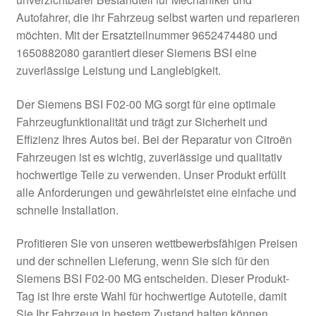
Impressum
Autofahrer, die ihr Fahrzeug selbst warten und reparieren
möchten. Mit der Ersatzteilnummer 9652474480 und
Kasse
1650882080 garantiert dieser Siemens BSI eine
zuverlässige Leistung und Langlebigkeit.
Kontakt
Der Siemens BSI F02-00 MG sorgt für eine optimale
Lieferung
Fahrzeugfunktionalität und trägt zur Sicherheit und
Effizienz Ihres Autos bei. Bei der Reparatur von Citroën
Fahrzeugen ist es wichtig, zuverlässige und qualitativ
Mein Konto
hochwertige Teile zu verwenden. Unser Produkt erfüllt
alle Anforderungen und gewährleistet eine einfache und
Über uns
schnelle Installation.
Warenkorb
Profitieren Sie von unseren wettbewerbsfähigen Preisen
und der schnellen Lieferung, wenn Sie sich für den
Weltweiter Versand
Siemens BSI F02-00 MG entscheiden. Dieser Produkt-
Tag ist Ihre erste Wahl für hochwertige Autoteile, damit
Zahlungen
Sie Ihr Fahrzeug in bestem Zustand halten können.