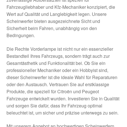
Impressum
Fahrzeugliebhaber und Kfz-Mechaniker konzipiert, die
Wert auf Qualität und Langlebigkeit legen. Unsere
Kasse
Scheinwerfer bieten ausgezeichnete Sicht und
Sicherheit beim Fahren, unabhängig von den
Kontakt
Bedingungen.
Lieferung
Die Rechte Vorderlampe ist nicht nur ein essenzieller
Bestandteil Ihres Fahrzeugs, sondern trägt auch zur
Gesamtästhetik und Funktionalität bei. Ob Sie ein
Mein Konto
professioneller Mechaniker oder ein Hobbyist sind,
dieser Scheinwerfer ist die ideale Wahl für Reparaturen
Über uns
oder den Austausch. Vertrauen Sie auf erstklassige
Produkte, die speziell für Citroën und Peugeot
Warenkorb
Fahrzeuge entwickelt wurden. Investieren Sie in Qualität
und sorgen Sie dafür, dass Ihr Fahrzeug optimal
Weltweiter Versand
beleuchtet ist, um sicher und präzise unterwegs zu sein.
Zahlungen
Mit unserem Angebot an hochwertigen Scheinwerfern