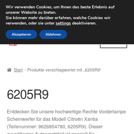
LIEFERUNG ab 6 EUR
Wir verwenden Cookies, um Ihnen das beste Erlebnis auf
unserer Website zu bieten.
Weltweiter Versand
Sie können mehr darüber erfahren, welche Cookies wir
verwenden, oder sie unter
settings
deaktivieren.
(800) 500 564
Mo-Fr 9-16 Uhr
Akzeptieren
Ablehnen
Zur
Zum
Menü
Navigation
Inhalt
springen
springen
Start
Start
Produkte verschlagwortet mit „6205R9“
AGB
6205R9
Beschwerden
Beschwerdeordnung
Entdecken Sie unsere hochwertige Rechte Vorderlampe
Scheinwerfer für das Modell Citroën Xantia
Datenschutz-Bestimmungen
(Teilenummer: 9626854780, 6205R9). Dieser
zuverlässige Autoersatzteil ist speziell für