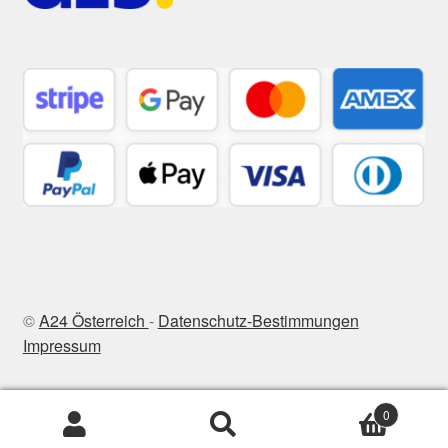
©
A24 Österreich
-
Datenschutz-Bestimmungen
Impressum
0
Suchen
Suchen
nach: