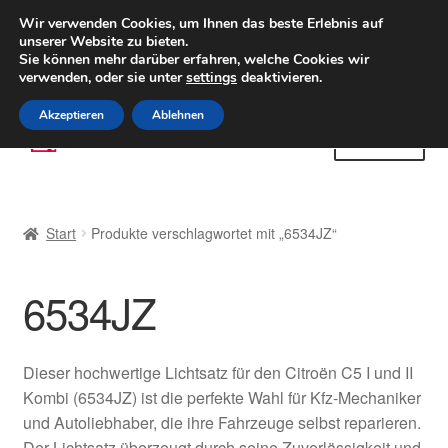
LIEFERUNG ab 6 EUR
Wir verwenden Cookies, um Ihnen das beste Erlebnis auf
unserer Website zu bieten.
Weltweiter Versand
Sie können mehr darüber erfahren, welche Cookies wir
verwenden, oder sie unter
settings
deaktivieren.
(800) 500 564
Mo-Fr 9-16 Uhr
Akzeptieren
Ablehnen
Zur
Zum
Menü
Navigation
Inhalt
springen
springen
Start
Start
Produkte verschlagwortet mit „6534JZ“
AGB
6534JZ
Beschwerden
Beschwerdeordnung
Dieser hochwertige Lichtsatz für den Citroën C5 I und II
Kombi (6534JZ) ist die perfekte Wahl für Kfz-Mechaniker
Datenschutz-Bestimmungen
und Autoliebhaber, die ihre Fahrzeuge selbst reparieren.
Der Lichtsatz überzeugt durch seine Zuverlässigkeit und