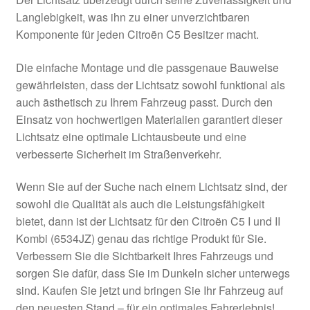
Impressum
Langlebigkeit, was ihn zu einer unverzichtbaren
Komponente für jeden Citroën C5 Besitzer macht.
Kasse
Die einfache Montage und die passgenaue Bauweise
Kontakt
gewährleisten, dass der Lichtsatz sowohl funktional als
auch ästhetisch zu Ihrem Fahrzeug passt. Durch den
Lieferung
Einsatz von hochwertigen Materialien garantiert dieser
Lichtsatz eine optimale Lichtausbeute und eine
verbesserte Sicherheit im Straßenverkehr.
Mein Konto
Wenn Sie auf der Suche nach einem Lichtsatz sind, der
Über uns
sowohl die Qualität als auch die Leistungsfähigkeit
bietet, dann ist der Lichtsatz für den Citroën C5 I und II
Warenkorb
Kombi (6534JZ) genau das richtige Produkt für Sie.
Verbessern Sie die Sichtbarkeit Ihres Fahrzeugs und
Weltweiter Versand
sorgen Sie dafür, dass Sie im Dunkeln sicher unterwegs
sind. Kaufen Sie jetzt und bringen Sie Ihr Fahrzeug auf
Zahlungen
den neuesten Stand – für ein optimales Fahrerlebnis!