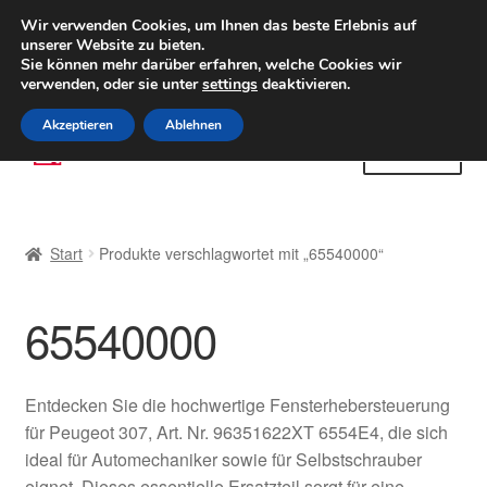
LIEFERUNG ab 6 EUR
Wir verwenden Cookies, um Ihnen das beste Erlebnis auf
unserer Website zu bieten.
Weltweiter Versand
Sie können mehr darüber erfahren, welche Cookies wir
verwenden, oder sie unter
settings
deaktivieren.
(800) 500 564
Mo-Fr 9-16 Uhr
Akzeptieren
Ablehnen
Zur
Zum
Menü
Navigation
Inhalt
springen
springen
Start
Start
Produkte verschlagwortet mit „65540000“
AGB
65540000
Beschwerden
Beschwerdeordnung
Entdecken Sie die hochwertige Fensterhebersteuerung
für Peugeot 307, Art. Nr. 96351622XT 6554E4, die sich
Datenschutz-Bestimmungen
ideal für Automechaniker sowie für Selbstschrauber
eignet. Dieses essentielle Ersatzteil sorgt für eine