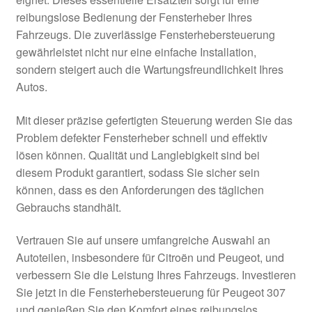
Impressum
reibungslose Bedienung der Fensterheber Ihres
Fahrzeugs. Die zuverlässige Fensterhebersteuerung
Kasse
gewährleistet nicht nur eine einfache Installation,
sondern steigert auch die Wartungsfreundlichkeit Ihres
Kontakt
Autos.
Lieferung
Mit dieser präzise gefertigten Steuerung werden Sie das
Problem defekter Fensterheber schnell und effektiv
lösen können. Qualität und Langlebigkeit sind bei
Mein Konto
diesem Produkt garantiert, sodass Sie sicher sein
können, dass es den Anforderungen des täglichen
Über uns
Gebrauchs standhält.
Warenkorb
Vertrauen Sie auf unsere umfangreiche Auswahl an
Autoteilen, insbesondere für Citroën und Peugeot, und
Weltweiter Versand
verbessern Sie die Leistung Ihres Fahrzeugs. Investieren
Sie jetzt in die Fensterhebersteuerung für Peugeot 307
Zahlungen
und genießen Sie den Komfort eines reibungslos