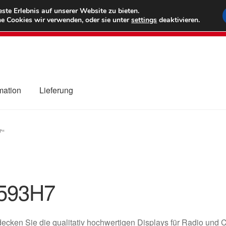
6 EUR
Wel
te Erlebnis auf unserer Website zu bieten.
e Cookies wir verwenden, oder sie unter
settings
deaktivieren.
(800) 500
mation
Lieferung
ng
Datenschutz-Bestimmungen
Impressum
Kasse
Kontakt
Liefe
7“
r Versand
Zahlungen
593H7
ecken Sie die qualitativ hochwertigen Displays für Radio und C