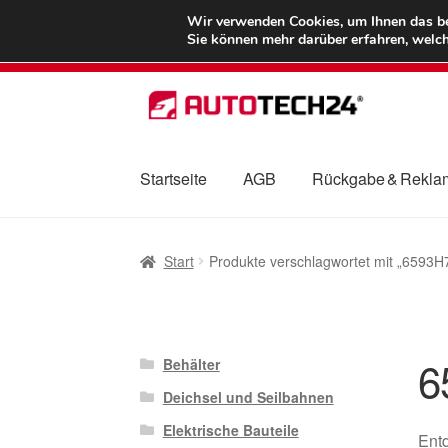
LIEFERUNG ab 
Wir verwenden Cookies, um Ihnen das bes
Sie können mehr darüber erfahren, welch
Zur
Zum
Navigation
Inhalt
springen
springen
Startseite
AGB
Rückgabe & Rekla
Start
AGB
Beschwerden
Beschwerdeordnu
Start
Produkte verschlagwortet mit „6593H
Mein Konto
Über uns
Warenkorb
Weltweite
6
Behälter
Deichsel und Seilbahnen
Elektrische Bauteile
Entd