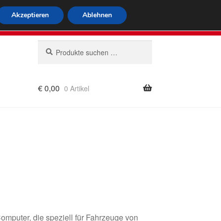
tweiter Versand
Akzeptieren
Ablehnen
 564
Mo-Fr 9-16 Uhr
Suchen
Suchen
nach:
€
0,00
0 Artikel
rung
omputer, die speziell für Fahrzeuge von