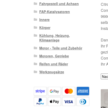
Fahrgestell und Achsen
Citr
Com
FAP-Katalysatoren
9666
Innere
selb
Körper
Inst
Kühlung, Heizung,
Dank
Klimaanlage
Ihr 
Motor - Teile und Zubehör
gezi
Motoren, Getriebe
Comp
Ihr 
Reifen und Räder
Werkzeugsätze