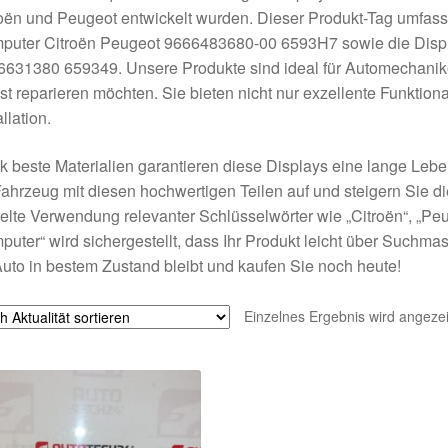
oën und Peugeot entwickelt wurden. Dieser Produkt-Tag umfass
puter Citroën Peugeot 9666483680-00 6593H7 sowie die Displ
631380 659349. Unsere Produkte sind ideal für Automechanike
st reparieren möchten. Sie bieten nicht nur exzellente Funktiona
allation.
 beste Materialien garantieren diese Displays eine lange Leb
Fahrzeug mit diesen hochwertigen Teilen auf und steigern Sie d
elte Verwendung relevanter Schlüsselwörter wie „Citroën“, „Pe
uter“ wird sichergestellt, dass Ihr Produkt leicht über Suchmas
Auto in bestem Zustand bleibt und kaufen Sie noch heute!
Einzelnes Ergebnis wird angezei