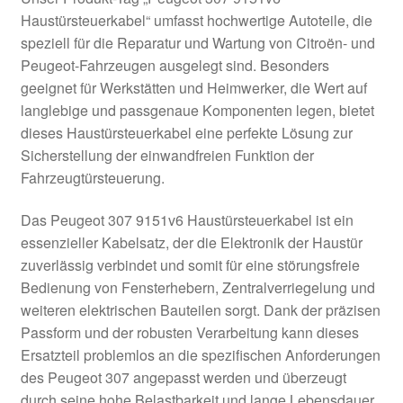
Impressum
Haustürsteuerkabel“ umfasst hochwertige Autoteile, die
speziell für die Reparatur und Wartung von Citroën- und
Kasse
Peugeot-Fahrzeugen ausgelegt sind. Besonders
geeignet für Werkstätten und Heimwerker, die Wert auf
Kontakt
langlebige und passgenaue Komponenten legen, bietet
dieses Haustürsteuerkabel eine perfekte Lösung zur
Lieferung
Sicherstellung der einwandfreien Funktion der
Fahrzeugtürsteuerung.
Mein Konto
Das Peugeot 307 9151v6 Haustürsteuerkabel ist ein
essenzieller Kabelsatz, der die Elektronik der Haustür
Über uns
zuverlässig verbindet und somit für eine störungsfreie
Bedienung von Fensterhebern, Zentralverriegelung und
Warenkorb
weiteren elektrischen Bauteilen sorgt. Dank der präzisen
Passform und der robusten Verarbeitung kann dieses
Weltweiter Versand
Ersatzteil problemlos an die spezifischen Anforderungen
des Peugeot 307 angepasst werden und überzeugt
Zahlungen
durch seine hohe Belastbarkeit und lange Lebensdauer.