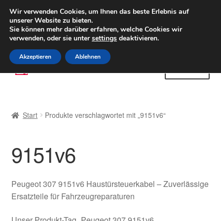
LIEFERUNG ab 6 EUR
Wir verwenden Cookies, um Ihnen das beste Erlebnis auf
unserer Website zu bieten.
Weltweiter Versand
Sie können mehr darüber erfahren, welche Cookies wir
verwenden, oder sie unter
settings
deaktivieren.
(800) 500 564
Mo-Fr 9-16 Uhr
Akzeptieren
Ablehnen
Zur
Zum
Menü
Navigation
Inhalt
springen
springen
Start
Start
Produkte verschlagwortet mit „9151v6“
AGB
9151v6
Beschwerden
Beschwerdeordnung
Peugeot 307 9151v6 Haustürsteuerkabel – Zuverlässige
Ersatzteile für Fahrzeugreparaturen
Datenschutz-Bestimmungen
Unser Produkt-Tag „Peugeot 307 9151v6