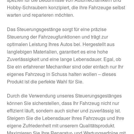
Impressum
Hobby-Schraubern konzipiert, die ihre Fahrzeuge selbst
warten und reparieren möchten.
Kasse
Das Steuerungsgestänge sorgt für eine präzise
Kontakt
Steuerung der Fahrzeugfunktionen und trägt zur
optimalen Leistung Ihres Autos bei. Hergestellt aus
Lieferung
langlebigen Materialien, garantiert es eine hohe
Zuverlässigkeit und eine lange Lebensdauer. Egal, ob
Sie ein erfahrener Mechaniker sind oder einfach nur Ihr
Mein Konto
eigenes Fahrzeug in Schuss halten wollen – dieses
Produkt ist die perfekte Wahl für Sie.
Über uns
Durch die Verwendung unseres Steuerungsgestänges
Warenkorb
können Sie sicherstellen, dass Ihr Fahrzeug nicht nur
effizient läuft, sondern auch sicher und zuverlässig ist.
Weltweiter Versand
Steigern Sie die Lebensdauer Ihres Fahrzeugs und Ihre
eigene Zufriedenheit mit unserem Qualitätsprodukt.
Zahlungen
Maximieren Sie Ihre Reparatur- und Wartungserfolge mit