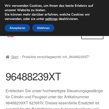
LIEFERUNG ab 6 EUR
Wir verwenden Cookies, um Ihnen das beste Erlebnis auf
unserer Website zu bieten.
Weltweiter Versand
Sie können mehr darüber erfahren, welche Cookies wir
verwenden, oder sie unter
settings
deaktivieren.
(800) 500 564
Mo-Fr 9-16 Uhr
Akzeptieren
Ablehnen
Zur
Zum
Menü
Navigation
Inhalt
springen
springen
Start
Start
Produkte verschlagwortet mit „96488239XT“
AGB
96488239XT
Beschwerden
Beschwerdeordnung
Entdecken Sie unser hochwertiges Steuerungsgestänge
für Citroën und Peugeot unter der Artikelnummer
Datenschutz-Bestimmungen
96488239XT 6239HV. Dieses essentielle Ersatzteil ist
speziell für die Bedürfnisse von Automechanikern und