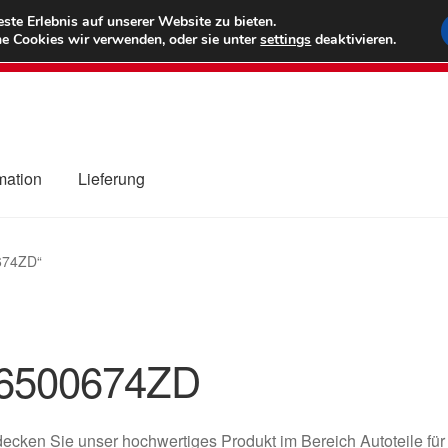
6 EUR
Wel
te Erlebnis auf unserer Website zu bieten.
e Cookies wir verwenden, oder sie unter
settings
deaktivieren.
(800) 500
mation
Lieferung
ng
Datenschutz-Bestimmungen
Impressum
Kasse
Kontakt
Liefe
0674ZD“
r Versand
Zahlungen
6500674ZD
ecken Sie unser hochwertiges Produkt im Bereich Autoteile für