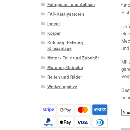
Fahrgestell und Achsen
für 
Sich
FAP-Katalysatoren
Innere
Dank
eine
Körper
Mech
Kühlung, Heizung,
und
Klimaanlage
Motor - Teile und Zubehör
Mit 
Motoren, Getriebe
gara
Verp
Reifen und Räder
Werkzeugsätze
Best
unbe