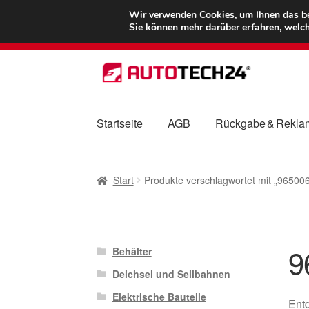
LIEFERUNG ab 
Wir verwenden Cookies, um Ihnen das bes
Sie können mehr darüber erfahren, welch
Zur
Zum
Navigation
Inhalt
springen
springen
Startseite
AGB
Rückgabe & Rekla
Start
AGB
Beschwerden
Beschwerdeordnu
Start
Produkte verschlagwortet mit „9650
Mein Konto
Über uns
Warenkorb
Weltweite
9
Behälter
Deichsel und Seilbahnen
Elektrische Bauteile
Entd