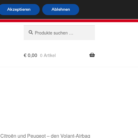
tweiter Versand
Akzeptieren
Ablehnen
 564
Mo-Fr 9-16 Uhr
Suchen
Suchen
nach:
€
0,00
0 Artikel
rung
 Citroën und Peugeot – den Volant-Airbag