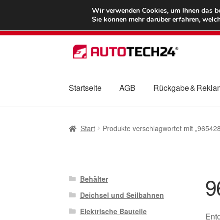
LIEFERUNG ab 
Wir verwenden Cookies, um Ihnen das bes
Sie können mehr darüber erfahren, welch
Zur
Zum
Navigation
Inhalt
springen
springen
Startseite
AGB
Rückgabe & Rekla
Start
AGB
Beschwerden
Beschwerdeordnu
Start
Produkte verschlagwortet mit „96542
Mein Konto
Über uns
Warenkorb
Weltweite
9
Behälter
Deichsel und Seilbahnen
Elektrische Bauteile
Entd