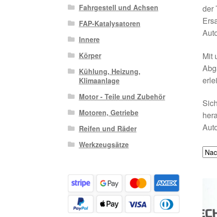
Fahrgestell und Achsen
der 
Ersa
FAP-Katalysatoren
Auto
Innere
Mit 
Körper
Abg
Kühlung, Heizung,
erle
Klimaanlage
Motor - Teile und Zubehör
Sich
Motoren, Getriebe
hera
Auto
Reifen und Räder
Werkzeugsätze