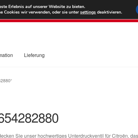
6 EUR
Wel
te Erlebnis auf unserer Website zu bieten.
e Cookies wir verwenden, oder sie unter
settings
deaktivieren.
(800) 500
mation
Lieferung
ng
Datenschutz-Bestimmungen
Impressum
Kasse
Kontakt
Liefe
82880“
r Versand
Zahlungen
654282880
ecken Sie unser hochwertiges Unterdruckventil für Citroën, das 