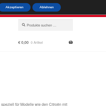
tweiter Versand
Akzeptieren
Ablehnen
 564
Mo-Fr 9-16 Uhr
Suchen
Suchen
nach:
€
0,00
0 Artikel
rung
speziell für Modelle wie den Citroën mit