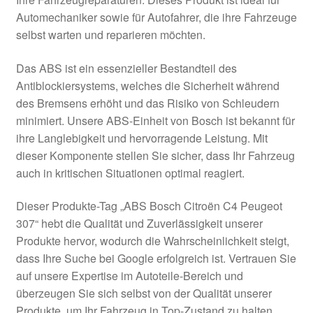
Impressum
Automechaniker sowie für Autofahrer, die ihre Fahrzeuge
selbst warten und reparieren möchten.
Kasse
Das ABS ist ein essenzieller Bestandteil des
Kontakt
Antiblockiersystems, welches die Sicherheit während
des Bremsens erhöht und das Risiko von Schleudern
Lieferung
minimiert. Unsere ABS-Einheit von Bosch ist bekannt für
ihre Langlebigkeit und hervorragende Leistung. Mit
dieser Komponente stellen Sie sicher, dass Ihr Fahrzeug
Mein Konto
auch in kritischen Situationen optimal reagiert.
Über uns
Dieser Produkte-Tag „ABS Bosch Citroën C4 Peugeot
307“ hebt die Qualität und Zuverlässigkeit unserer
Warenkorb
Produkte hervor, wodurch die Wahrscheinlichkeit steigt,
dass Ihre Suche bei Google erfolgreich ist. Vertrauen Sie
Weltweiter Versand
auf unsere Expertise im Autoteile-Bereich und
überzeugen Sie sich selbst von der Qualität unserer
Zahlungen
Produkte, um Ihr Fahrzeug in Top-Zustand zu halten.