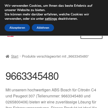
LIEFERUNG ab 6 EUR
Wir verwenden Cookies, um Ihnen das beste Erlebnis auf
unserer Website zu bieten.
Weltweiter Versand
Sie können mehr darüber erfahren, welche Cookies wir
verwenden, oder sie unter
settings
deaktivieren.
(800) 500 564
Mo-Fr 9-16 Uhr
Akzeptieren
Ablehnen
Zur
Zum
Menü
Navigation
Inhalt
springen
springen
Start
Start
Produkte verschlagwortet mit „9663345480“
AGB
9663345480
Beschwerden
Beschwerdeordnung
Mit unserem hochwertigen ABS Bosch für Citroën C4
und Peugeot 307 (Teilenummer: 9663345480 und
Datenschutz-Bestimmungen
0265800406) bieten wir eine zuverlässige Lösung für
Ihre Fahrzeugreparaturen. Dieses Produkt ist ideal für