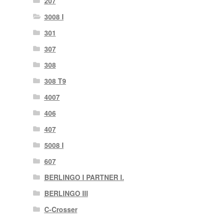
207
3008 I
301
307
308
308 T9
4007
406
407
5008 I
607
BERLINGO I PARTNER I.
BERLINGO III
C-Crosser