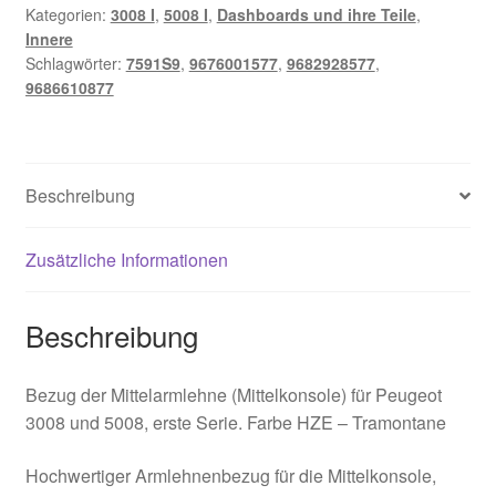
Kategorien:
3008 I
,
5008 I
,
Dashboards und ihre Teile
,
5008
Innere
9686610877
Schlagwörter:
7591S9
,
9676001577
,
9682928577
,
7591S9
9686610877
Menge
Beschreibung
Zusätzliche Informationen
Beschreibung
Bezug der Mittelarmlehne (Mittelkonsole) für Peugeot
3008 und 5008, erste Serie. Farbe HZE – Tramontane
Hochwertiger Armlehnenbezug für die Mittelkonsole,