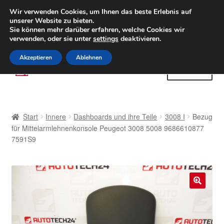
LIEFERUNG ab 6 EUR
Wir verwenden Cookies, um Ihnen das beste Erlebnis auf
unserer Website zu bieten.
Weltweiter Versand
Sie können mehr darüber erfahren, welche Cookies wir
verwenden, oder sie unter
settings
deaktivieren.
(800) 500 564
Mo-Fr 9-16 Uhr
Akzeptieren
Ablehnen
Zur
Zum
Menü
Navigation
Inhalt
springen
springen
Start
Start
Innere
Dashboards und ihre Teile
3008 I
Bezug
AGB
für Mittelarmlehnenkonsole Peugeot 3008 5008 9686610877
7591S9
Beschwerden
Beschwerdeordnung
🔍
Datenschutz-Bestimmungen