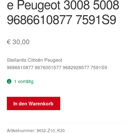
e Peugeot 3008 5008
9686610877 7591S9
€
30,00
Stellantis Citroën Peugeot
9686610877 9676001577 9682928577 7591S9
1 vorrätig
Bezug
In den Warenkorb
für
Mittelarmlehnenkonsole
Peugeot
3008
Artikelnummer:
9632-Z10_K30