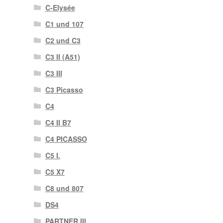
C-Elysée
C1 und 107
C2 und C3
C3 II (A51)
C3 III
C3 Picasso
C4
C4 II B7
C4 PICASSO
C5 I.
C5 X7
C8 und 807
DS4
PARTNER III