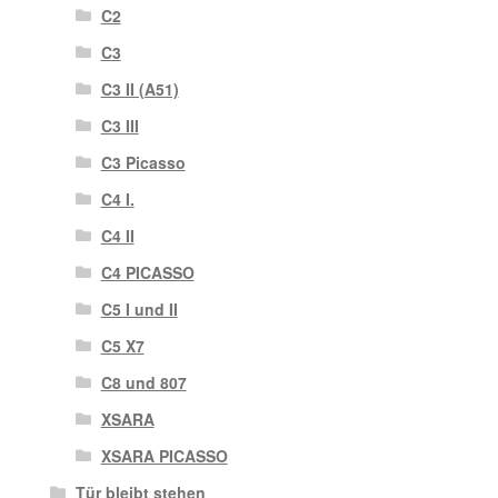
C2
C3
C3 II (A51)
C3 III
C3 Picasso
C4 I.
C4 II
C4 PICASSO
C5 I und II
C5 X7
C8 und 807
XSARA
XSARA PICASSO
Tür bleibt stehen