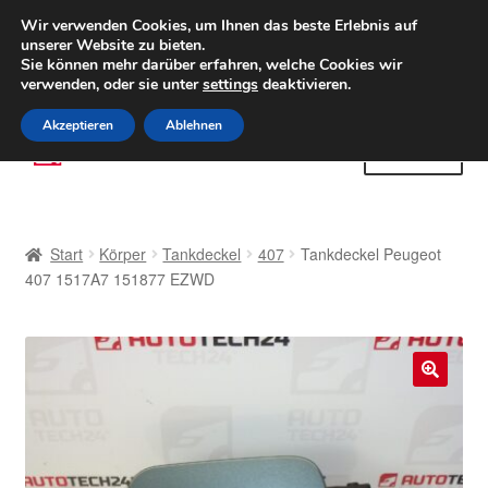
LIEFERUNG ab 6 EUR
Wir verwenden Cookies, um Ihnen das beste Erlebnis auf
unserer Website zu bieten.
Weltweiter Versand
Sie können mehr darüber erfahren, welche Cookies wir
verwenden, oder sie unter
settings
deaktivieren.
(800) 500 564
Mo-Fr 9-16 Uhr
Akzeptieren
Ablehnen
Zur
Zum
Menü
Navigation
Inhalt
springen
springen
Start
Start
Körper
Tankdeckel
407
Tankdeckel Peugeot
AGB
407 1517A7 151877 EZWD
Beschwerden
Beschwerdeordnung
🔍
Datenschutz-Bestimmungen