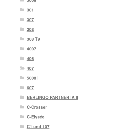
301
307
308
308 T9
4007
406
407
5008 I
607
BERLINGO PARTNER IA II
C-Crosser
C-Elysée
C1 und 107