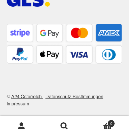
©
A24 Österreich
-
Datenschutz-Bestimmungen
Impressum
0
Suchen
Suchen