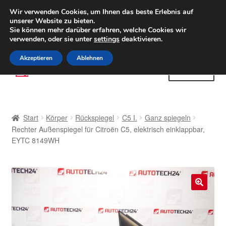
LIEFERUNG ab 6 EUR
Wir verwenden Cookies, um Ihnen das beste Erlebnis auf
unserer Website zu bieten.
Weltweiter Versand
Sie können mehr darüber erfahren, welche Cookies wir
verwenden, oder sie unter
settings
deaktivieren.
(800) 500 564
Mo-Fr 9-16 Uhr
Akzeptieren
Ablehnen
Zur
Zum
Menü
Navigation
Inhalt
springen
springen
Start
Start
Körper
Rückspiegel
C5 I.
Ganz spiegeln
AGB
Rechter Außenspiegel für Citroën C5, elektrisch einklappbar,
EYTC 8149WH
Beschwerden
Beschwerdeordnung
🔍
Datenschutz-Bestimmungen