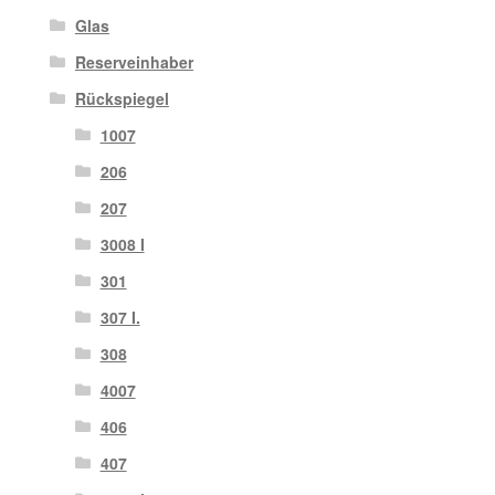
Glas
Reserveinhaber
Rückspiegel
1007
206
207
3008 I
301
307 I.
308
4007
406
407