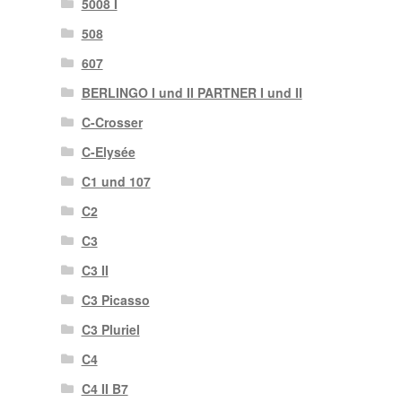
5008 I
508
607
BERLINGO I und II PARTNER I und II
C-Crosser
C-Elysée
C1 und 107
C2
C3
C3 II
C3 Picasso
C3 Pluriel
C4
C4 II B7