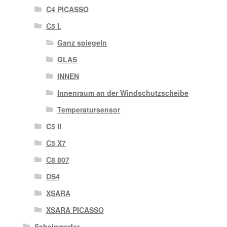
C4 PICASSO
C5 I.
Ganz spiegeln
GLAS
INNEN
Innenraum an der Windschutzscheibe
Temperatursensor
C5 II
C5 X7
C8 807
DS4
XSARA
XSARA PICASSO
Scheinwerfer