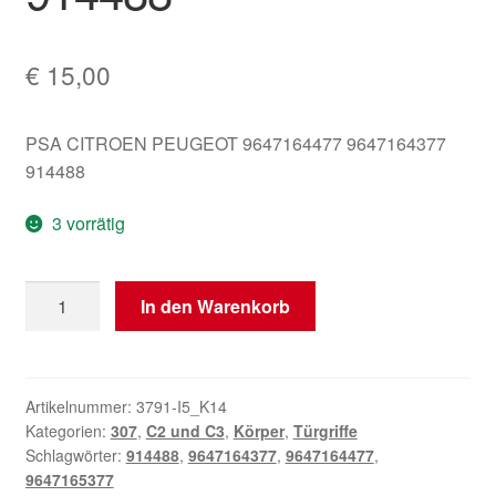
€
15,00
PSA CITROEN PEUGEOT 9647164477 9647164377
914488
3 vorrätig
Türgriff
In den Warenkorb
Rechts
Citroën
C2
C3
Artikelnummer:
3791-I5_K14
Kategorien:
307
,
C2 und C3
,
Körper
,
Türgriffe
9647164377
Schlagwörter:
914488
,
9647164377
,
9647164477
,
914488
9647165377
Menge