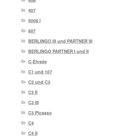
406
407
5008 I
607
BERLINGO III und PARTNER III
BERLINGO PARTNER I und II
C-Elysée
C1 und 107
C2 und C3
C3 II
C3 III
C3 Picasso
C4
C4 II