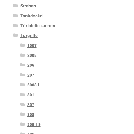
Streben
Tankdeckel
Tür bleibt stehen
Türgriffe
1007
2008
206
207
3008 I
301
307
308
308 T9