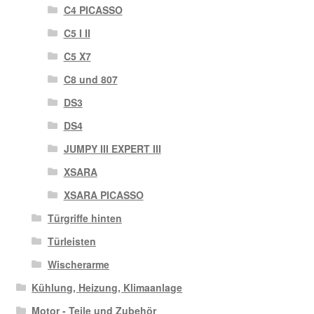
C4 PICASSO
C5 I II
C5 X7
C8 und 807
DS3
DS4
JUMPY III EXPERT III
XSARA
XSARA PICASSO
Türgriffe hinten
Türleisten
Wischerarme
Kühlung, Heizung, Klimaanlage
Motor - Teile und Zubehör