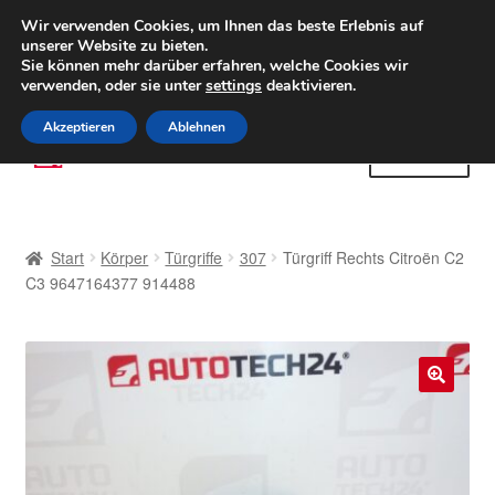
LIEFERUNG ab 6 EUR
Wir verwenden Cookies, um Ihnen das beste Erlebnis auf
unserer Website zu bieten.
Weltweiter Versand
Sie können mehr darüber erfahren, welche Cookies wir
verwenden, oder sie unter
settings
deaktivieren.
(800) 500 564
Mo-Fr 9-16 Uhr
Akzeptieren
Ablehnen
Zur
Zum
Menü
Navigation
Inhalt
springen
springen
Start
Start
Körper
Türgriffe
307
Türgriff Rechts Citroën C2
AGB
C3 9647164377 914488
Beschwerden
Beschwerdeordnung
🔍
Datenschutz-Bestimmungen