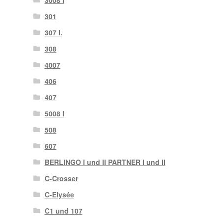
301
307 I.
308
4007
406
407
5008 I
508
607
BERLINGO I und II PARTNER I und II
C-Crosser
C-Elysée
C1 und 107