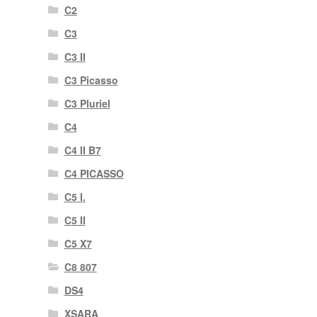
C2
C3
C3 II
C3 Picasso
C3 Pluriel
C4
C4 II B7
C4 PICASSO
C5 I.
C5 II
C5 X7
C8 807
DS4
XSARA