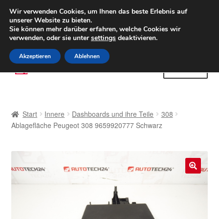
LIEFERUNG ab 6 EUR
Wir verwenden Cookies, um Ihnen das beste Erlebnis auf
unserer Website zu bieten.
Weltweiter Versand
Sie können mehr darüber erfahren, welche Cookies wir
verwenden, oder sie unter
settings
deaktivieren.
(800) 500 564
Mo-Fr 9-16 Uhr
Akzeptieren
Ablehnen
Zur
Zum
Menü
Navigation
Inhalt
springen
springen
Start
Start
Innere
Dashboards und ihre Teile
308
AGB
Ablagefläche Peugeot 308 9659920777 Schwarz
Beschwerden
Beschwerdeordnung
🔍
Datenschutz-Bestimmungen