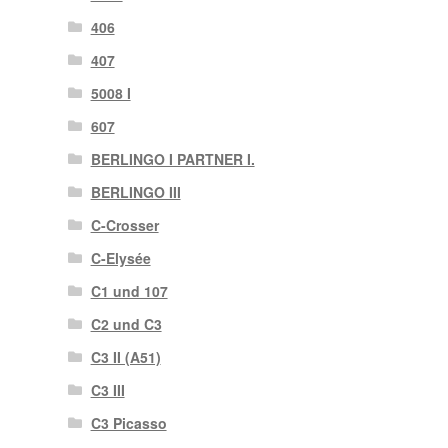
406
407
5008 I
607
BERLINGO I PARTNER I.
BERLINGO III
C-Crosser
C-Elysée
C1 und 107
C2 und C3
C3 II (A51)
C3 III
C3 Picasso