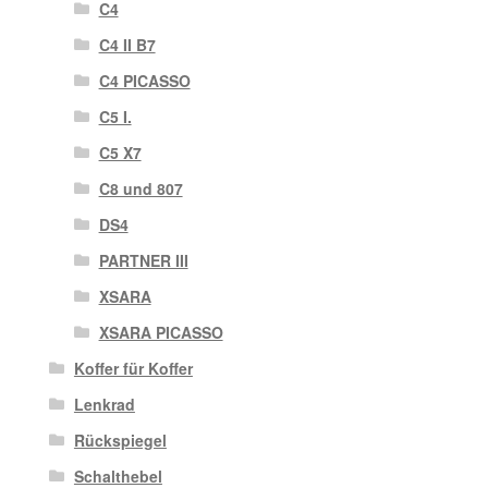
C4
C4 II B7
C4 PICASSO
C5 I.
C5 X7
C8 und 807
DS4
PARTNER III
XSARA
XSARA PICASSO
Koffer für Koffer
Lenkrad
Rückspiegel
Schalthebel