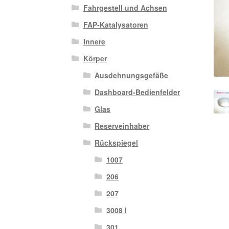
Fahrgestell und Achsen
FAP-Katalysatoren
Innere
Körper
Ausdehnungsgefäße
Dashboard-Bedienfelder
Glas
Reserveinhaber
Rückspiegel
1007
206
207
3008 I
301