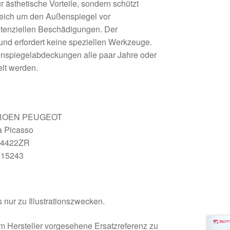
ur ästhetische Vorteile, sondern schützt
eich um den Außenspiegel vor
otenziellen Beschädigungen. Der
 und erfordert keine speziellen Werkzeuge.
nspiegelabdeckungen alle paar Jahre oder
lt werden.
ROEN PEUGEOT
a Picasso
4422ZR
15243
 nur zu Illustrationszwecken.
om Hersteller vorgesehene Ersatzreferenz zu