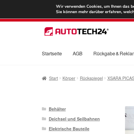
LIEFERUNG ab 
Wir verwenden Cookies, um Ihnen das bes
Sie können mehr darüber erfahren, welch
Zur
Zum
Navigation
Inhalt
springen
springen
Startseite
AGB
Rückgabe & Rekla
Start
AGB
Beschwerden
Beschwerdeordnu
Start
Körper
Rückspiegel
XSARA PICA
Mein Konto
Über uns
Warenkorb
Weltweite
Behälter
Deichsel und Seilbahnen
Elektrische Bauteile