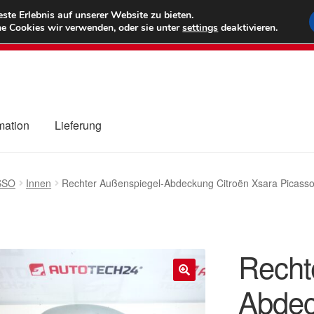
6 EUR
Wel
te Erlebnis auf unserer Website zu bieten.
e Cookies wir verwenden, oder sie unter
settings
deaktivieren.
(800) 500
mation
Lieferung
ng
Datenschutz-Bestimmungen
Impressum
Kasse
Kontakt
Liefe
SSO
Innen
Rechter Außenspiegel-Abdeckung Citroën Xsara Picass
r Versand
Zahlungen
Recht
Abdec
🔍