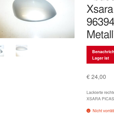
Xsara
96394
Metal
Benachrich
Lager ist
€
24,00
Lackierte rec
XSARA PICASSO
Nicht vorrät