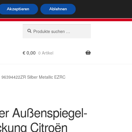
tweiter Versand
Akzeptieren
Ablehnen
 564
Mo-Fr 9-16 Uhr
Suchen
Suchen
nach:
€
0,00
0 Artikel
rung
o 96394422ZR Silber Metallic EZRC
er Außenspiegel-
kung Citroën