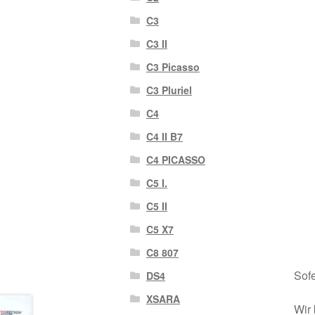
C3
C3 II
C3 Picasso
C3 Pluriel
C4
C4 II B7
C4 PICASSO
C5 I.
C5 II
C5 X7
C8 807
Sofe
DS4
XSARA
Wir 