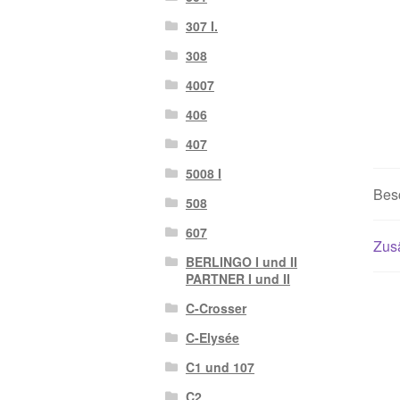
307 I.
308
4007
406
407
5008 I
Bes
508
607
Zusä
BERLINGO I und II
PARTNER I und II
C-Crosser
C-Elysée
C1 und 107
C2