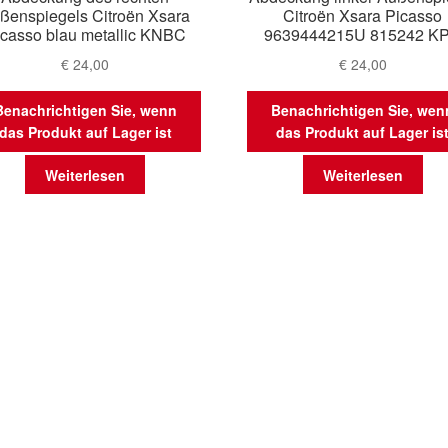
ßenspiegels Citroën Xsara
Citroën Xsara Picasso
icasso blau metallic KNBC
9639444215U 815242 K
€
24,00
€
24,00
Benachrichtigen Sie, wenn
Benachrichtigen Sie, wen
das Produkt auf Lager ist
das Produkt auf Lager is
Weiterlesen
Weiterlesen