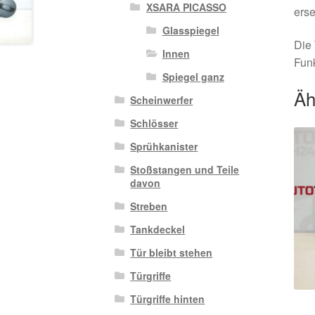
XSARA PICASSO
erse
Glasspiegel
Die 
Innen
Funk
Spiegel ganz
Äh
Scheinwerfer
Schlösser
Sprühkanister
Stoßstangen und Teile
davon
Streben
Tankdeckel
Tür bleibt stehen
Türgriffe
Türgriffe hinten