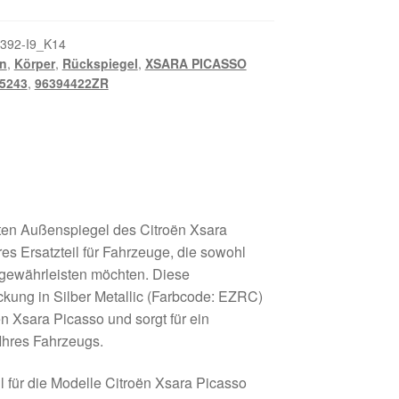
392-I9_K14
n
,
Körper
,
Rückspiegel
,
XSARA PICASSO
5243
,
96394422ZR
ten Außenspiegel des Citroën Xsara
res Ersatzteil für Fahrzeuge, die sowohl
 gewährleisten möchten. Diese
ckung in Silber Metallic (Farbcode: EZRC)
ën Xsara Picasso und sorgt für ein
Ihres Fahrzeugs.
l für die Modelle Citroën Xsara Picasso