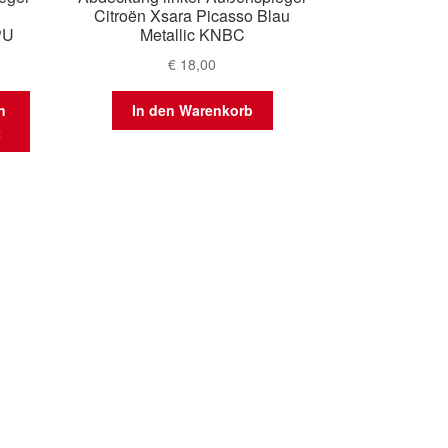
Citroën Xsara Picasso Blau
PU
Metallic KNBC
€
18,00
n
In den Warenkorb
t