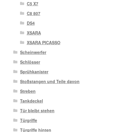
C5 X7
C8 807
DS4
XSARA
XSARA PICASSO
Scheinwerfer
Schlösser
Sprühkanister
Stoßstangen und Teile davon
Streben
Tankdeckel
Tür bleibt stehen
Türgriffe
Türgriffe hinten