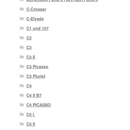
C-Crosser
C-Elysée
C1 und 107
C2
C3
C3 II
C3 Picasso
C3 Pluriel
C4
C4 II B7
C4 PICASSO
C5 I.
C5 II