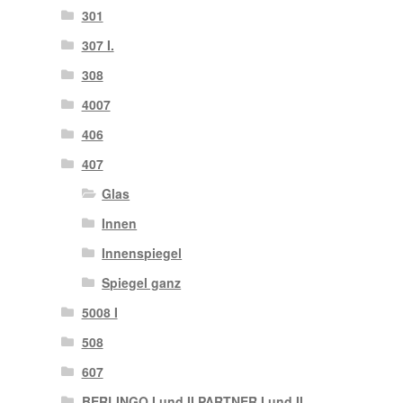
301
307 I.
308
4007
406
407
Glas
Innen
Innenspiegel
Spiegel ganz
5008 I
508
607
BERLINGO I und II PARTNER I und II