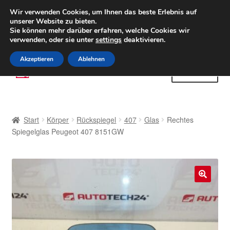
LIEFERUNG ab 6 EUR
Wir verwenden Cookies, um Ihnen das beste Erlebnis auf
unserer Website zu bieten.
Weltweiter Versand
Sie können mehr darüber erfahren, welche Cookies wir
verwenden, oder sie unter
settings
deaktivieren.
(800) 500 564
Mo-Fr 9-16 Uhr
Akzeptieren
Ablehnen
Zur
Zum
Menü
Navigation
Inhalt
springen
springen
Start
Start
Körper
Rückspiegel
407
Glas
Rechtes
AGB
Spiegelglas Peugeot 407 8151GW
Beschwerden
Beschwerdeordnung
🔍
Datenschutz-Bestimmungen