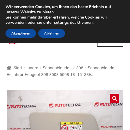
LIEFERUNG ab 6 EUR
Wir verwenden Cookies, um Ihnen das beste Erlebnis auf
unserer Website zu bieten.
Weltweiter Versand
Sie können mehr darüber erfahren, welche Cookies wir
verwenden, oder sie unter
settings
deaktivieren.
(800) 500 564
Mo-Fr 9-16 Uhr
Akzeptieren
Ablehnen
Zur
Zum
Menü
Navigation
Inhalt
springen
springen
Start
Start
Innere
Sonnenblenden
308
Sonnenblende
AGB
Beifahrer Peugeot 308 3008 5008 16115133BJ
Beschwerden
Beschwerdeordnung
🔍
Datenschutz-Bestimmungen