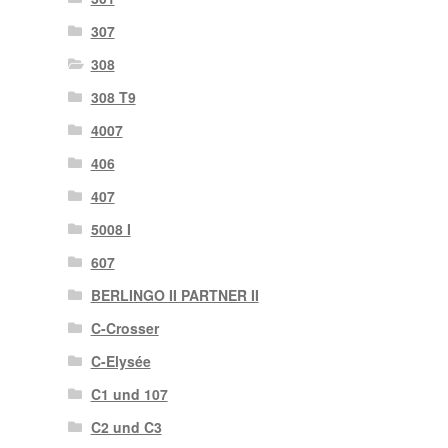
307
308
308 T9
4007
406
407
5008 I
607
BERLINGO II PARTNER II
C-Crosser
C-Elysée
C1 und 107
C2 und C3