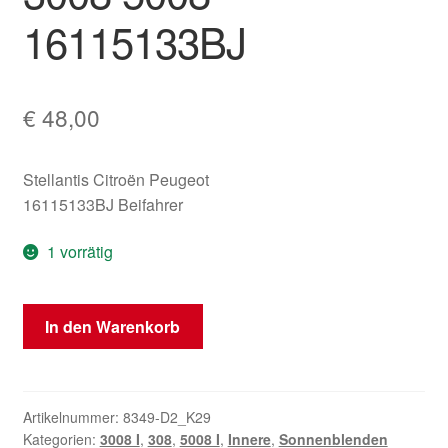
16115133BJ
€
48,00
Stellantis Citroën Peugeot
16115133BJ Beifahrer
1 vorrätig
Sonnenblende
In den Warenkorb
Beifahrer
Peugeot
308
3008
Artikelnummer:
8349-D2_K29
Kategorien:
3008 I
,
308
,
5008 I
,
Innere
,
Sonnenblenden
5008