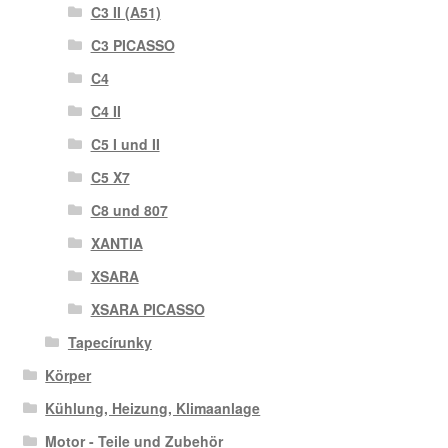
C3 II (A51)
C3 PICASSO
C4
C4 II
C5 I und II
C5 X7
C8 und 807
XANTIA
XSARA
XSARA PICASSO
Tapecírunky
Körper
Kühlung, Heizung, Klimaanlage
Motor - Teile und Zubehör