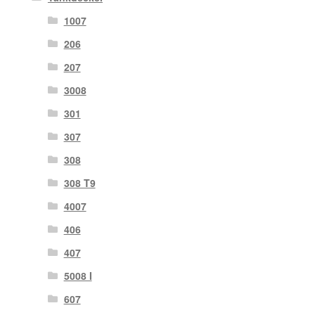
1007
206
207
3008
301
307
308
308 T9
4007
406
407
5008 I
607