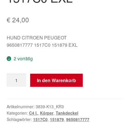
€
24,00
HUND CITROEN PEUGEOT
9650817777 1517C0 151879 EXL
2 vorrätig
Tankdeckel
In den Warenkorb
Citroën
C4
3-
Türer
Artikelnummer:
3839-K13_KR3
Kategorien:
C4 I.
,
Körper
,
Tankdeckel
9650817777
Schlagwörter:
1517C0
,
151879
,
9650817777
1517C0
EXL