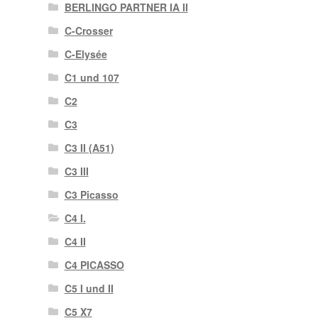
BERLINGO PARTNER IA II
C-Crosser
C-Elysée
C1 und 107
C2
C3
C3 II (A51)
C3 III
C3 Picasso
C4 I.
C4 II
C4 PICASSO
C5 I und II
C5 X7