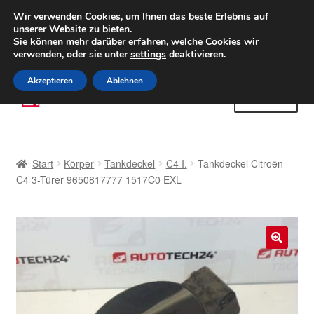
LIEFERUNG ab 6 EUR
Wir verwenden Cookies, um Ihnen das beste Erlebnis auf
unserer Website zu bieten.
Weltweiter Versand
Sie können mehr darüber erfahren, welche Cookies wir
verwenden, oder sie unter
settings
deaktivieren.
(800) 500 564
Mo-Fr 9-16 Uhr
Akzeptieren
Ablehnen
Zur
Zum
Menü
Navigation
Inhalt
springen
springen
Start
Start
Körper
Tankdeckel
C4 I.
Tankdeckel Citroën
AGB
C4 3-Türer 9650817777 1517C0 EXL
Beschwerden
Beschwerdeordnung
🔍
Datenschutz-Bestimmungen