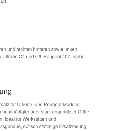
1ER
deren und rechten hinteren sowie linken
e Citroën C4 und C6, Peugeot 407. Farbe
bung
ersatz für Citroën- und Peugeot-Modelle.
 beschädigter oder stark abgenutzter Griffe
. Ideal für Werkstätten und
assgenaue, optisch stimmige Ersatzlösung