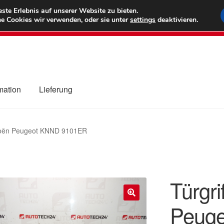
6 EUR
Wel
te Erlebnis auf unserer Website zu bieten.
e Cookies wir verwenden, oder sie unter
settings
deaktivieren.
(800) 500
mation
Lieferung
ng
Datenschutz-Bestimmungen
Impressum
Kasse
Kontakt
Liefe
itroën Peugeot KNND 9101ER
r Versand
Zahlungen
Türgri
Peug
🔍