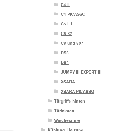
C4 II
C4 PICASSO
C5 I II
C5 X7
C8 und 807
DS3
DS4
JUMPY III EXPERT III
XSARA
XSARA PICASSO
Türgriffe hinten
Türleisten
Wischerarme
Kühlung, Heizung,