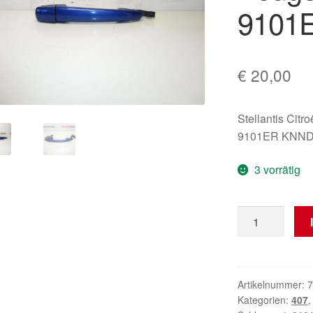
9101
€
20,00
Stellantis Citr
9101ER KNN
3 vorrätig
Türgriff
Citroën
Peugeot
KNND
9101ER
Artikelnummer:
7
Kategorien:
407
Menge