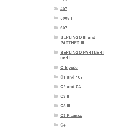
407
5008 I
607
BERLINGO III und
PARTNER III
BERLINGO PARTNER I
und II
C-Elysée
C1 und 107
C2 und C3
C3 II
C3 III
C3 Picasso
C4