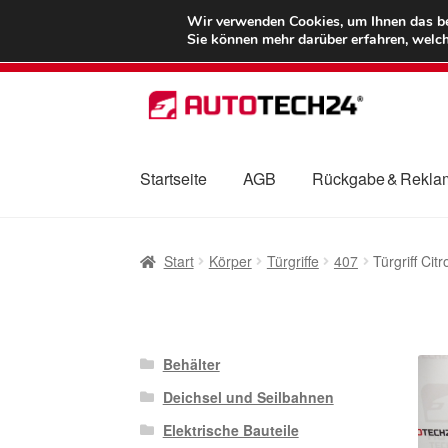
LIEFERUNG ab 
Wir verwenden Cookies, um Ihnen das bes
Sie können mehr darüber erfahren, welch
Zur
Zum
Navigation
Inhalt
springen
springen
Startseite
AGB
Rückgabe & Rekla
Start
AGB
Beschwerden
Beschwerdeordnu
Start
Körper
Türgriffe
407
Türgriff C
Mein Konto
Über uns
Warenkorb
Weltweite
Behälter
Deichsel und Seilbahnen
Elektrische Bauteile