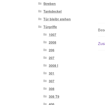
Streben
Tankdeckel
Tür bleibt stehen
Türgriffe
Bes
1007
2008
Zusä
206
207
3008 I
301
307
308
308 T9
406