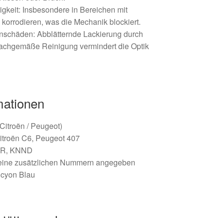
igkeit: Insbesondere in Bereichen mit
 korrodieren, was die Mechanik blockiert.
nschäden: Abblätternde Lackierung durch
sachgemäße Reinigung vermindert die Optik
mationen
 (Citroën / Peugeot)
Citroën C6, Peugeot 407
ER, KNND
eine zusätzlichen Nummern angegeben
lcyon Blau