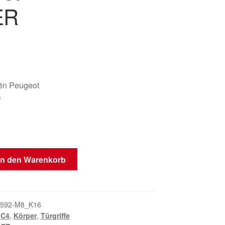
ER
oën Peugeot
D
In den Warenkorb
592-M8_K16
,
C4
,
Körper
,
Türgriffe