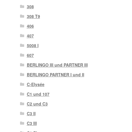
308
308 T9
406
407
5008 I
607
BERLINGO III und PARTNER III
BERLINGO PARTNER I und II
C-Elysée
C1 und 107
C2 und C3
C3 II
C3 III