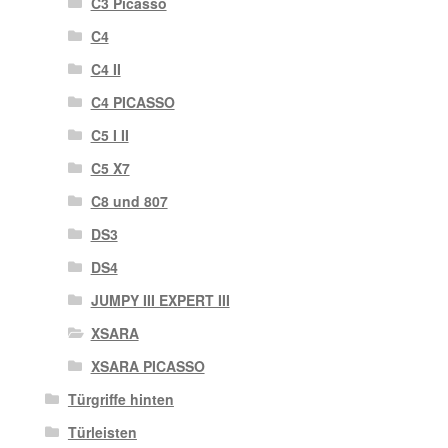
C3 Picasso
C4
C4 II
C4 PICASSO
C5 I II
C5 X7
C8 und 807
DS3
DS4
JUMPY III EXPERT III
XSARA
XSARA PICASSO
Türgriffe hinten
Türleisten