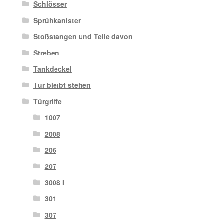
Schlösser
Sprühkanister
Stoßstangen und Teile davon
Streben
Tankdeckel
Tür bleibt stehen
Türgriffe
1007
2008
206
207
3008 I
301
307