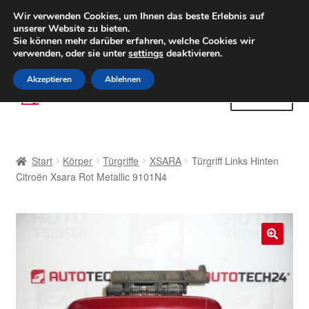
LIEFERUNG ab 6 EUR
Wir verwenden Cookies, um Ihnen das beste Erlebnis auf
unserer Website zu bieten.
Weltweiter Versand
Sie können mehr darüber erfahren, welche Cookies wir
verwenden, oder sie unter
settings
deaktivieren.
(800) 500 564
Mo-Fr 9-16 Uhr
Akzeptieren
Ablehnen
Zur
Zum
Menü
Navigation
Inhalt
springen
springen
Start
Start
Körper
Türgriffe
XSARA
Türgriff Links Hinten
AGB
Citroën Xsara Rot Metallic 9101N4
Beschwerden
Beschwerdeordnung
🔍
Datenschutz-Bestimmungen