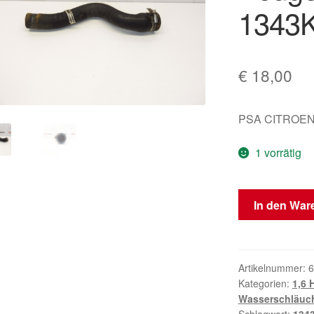
1343
€
18,00
PSA CITROEN
1 vorrätig
Wasserleitung
In den War
Citroën
Peugeot
1.6
HDI
Artikelnummer:
6
Kategorien:
1,6 
1343KX
Wasserschläuc
Menge