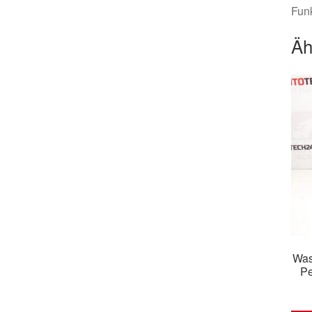
Funk
Äh
Was
Pe