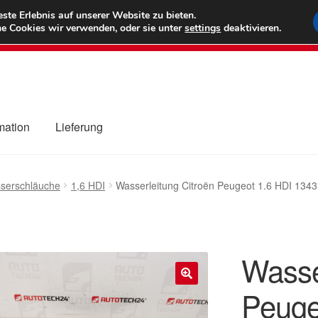
6 EUR
Wel
te Erlebnis auf unserer Website zu bieten.
e Cookies wir verwenden, oder sie unter
settings
deaktivieren.
(800) 500
mation
Lieferung
ng
Datenschutz-Bestimmungen
Impressum
Kasse
Kontakt
Liefe
serschläuche
1,6 HDI
Wasserleitung Citroën Peugeot 1.6 HDI 134
r Versand
Zahlungen
Wasse
Peuge
🔍