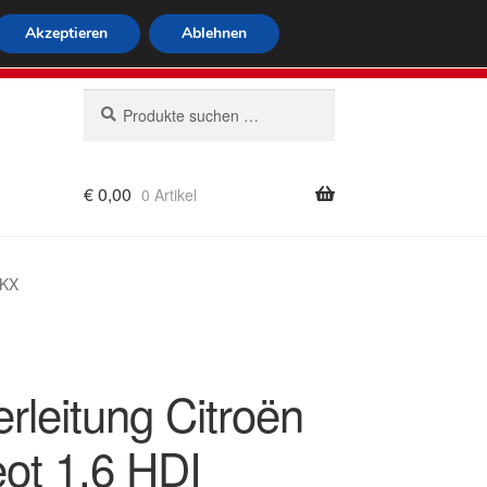
tweiter Versand
Akzeptieren
Ablehnen
 564
Mo-Fr 9-16 Uhr
Suchen
Suchen
nach:
€
0,00
0 Artikel
rung
3KX
rleitung Citroën
ot 1.6 HDI