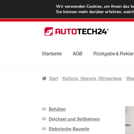
LIEFERUNG ab 
Wir verwenden Cookies, um Ihnen das bes
Sie können mehr darüber erfahren, welch
Zur
Zum
Navigation
Inhalt
springen
springen
Startseite
AGB
Rückgabe & Rekla
Start
AGB
Beschwerden
Beschwerdeordnu
Start
Kühlung, Heizung, Klimaanlage
Was
Mein Konto
Über uns
Warenkorb
Weltweite
Behälter
Deichsel und Seilbahnen
Elektrische Bauteile