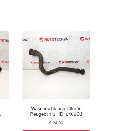
n
Wasserschlauch Citroën
L
Peugeot 1.6 HDI 6466CJ
€
24,00