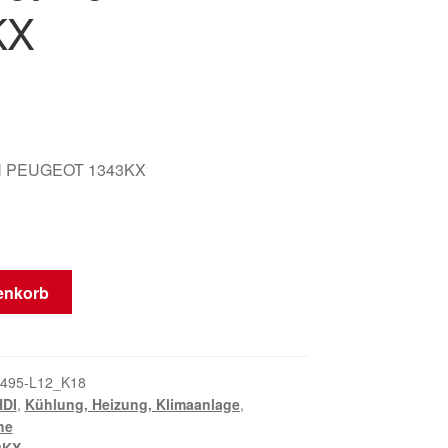
KX
 PEUGEOT 1343KX
enkorb
495-L12_K18
HDI
,
Kühlung, Heizung, Klimaanlage
,
he