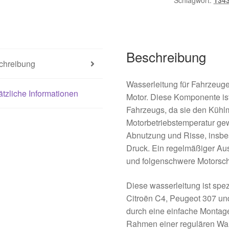
Schlagwort:
134
Beschreibung
chreibung
Wasserleitung für Fahrzeuge
tzliche Informationen
Motor. Diese Komponente ist
Fahrzeugs, da sie den Kühlmi
Motorbetriebstemperatur gewä
Abnutzung und Risse, insb
Druck. Ein regelmäßiger Au
und folgenschwere Motorsc
Diese wasserleitung ist spez
Citroën C4, Peugeot 307 und
durch eine einfache Montage
Rahmen einer regulären War