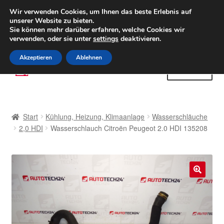
LIEFERUNG ab 6 EUR
Wir verwenden Cookies, um Ihnen das beste Erlebnis auf
unserer Website zu bieten.
Weltweiter Versand
Sie können mehr darüber erfahren, welche Cookies wir
verwenden, oder sie unter
settings
deaktivieren.
(800) 500 564
Mo-Fr 9-16 Uhr
Akzeptieren
Ablehnen
Zur
Zum
Menü
Navigation
Inhalt
springen
springen
Start
Start
Kühlung, Heizung, Klimaanlage
Wasserschläuche
AGB
2,0 HDI
Wasserschlauch Citroën Peugeot 2.0 HDI 135208
Beschwerden
Beschwerdeordnung
🔍
Datenschutz-Bestimmungen