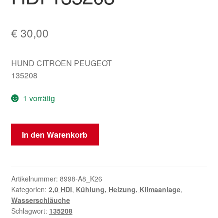
€
30,00
HUND CITROEN PEUGEOT
135208
1 vorrätig
Wasserschlauch
In den Warenkorb
Citroën
Peugeot
2.0
HDI
Artikelnummer:
8998-A8_K26
Kategorien:
2,0 HDI
,
Kühlung, Heizung, Klimaanlage
,
135208
Wasserschläuche
Menge
Schlagwort:
135208