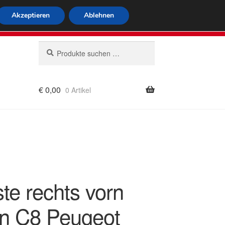
tweiter Versand
Akzeptieren
Ablehnen
 564
Mo-Fr 9-16 Uhr
Suchen
Suchen
nach:
€
0,00
0 Artikel
rung
ste rechts vorn
en C8 Peugeot