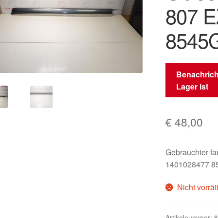
807 
8545
Benachrich
Lager ist
€
48,00
Gebrauchter f
1401028477 
Nicht vorrät
Artikelnummer:
8