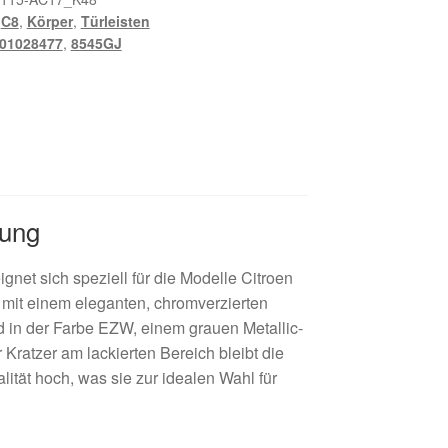
,
C8
,
Körper
,
Türleisten
01028477
,
8545GJ
bung
ignet sich speziell für die Modelle Citroen
 mit einem eleganten, chromverzierten
d in der Farbe EZW, einem grauen Metallic-
r Kratzer am lackierten Bereich bleibt die
lität hoch, was sie zur idealen Wahl für