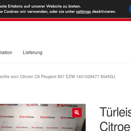
6 EUR
Wel
te Erlebnis auf unserer Website zu bieten.
e Cookies wir verwenden, oder sie unter
settings
deaktivieren.
(800) 500
mation
Lieferung
ng
Datenschutz-Bestimmungen
Impressum
Kasse
Kontakt
Liefe
 rechts vorn Citroen C8 Peugeot 807 EZW 1401028477 8545GJ
r Versand
Zahlungen
Türlei
Citro
🔍