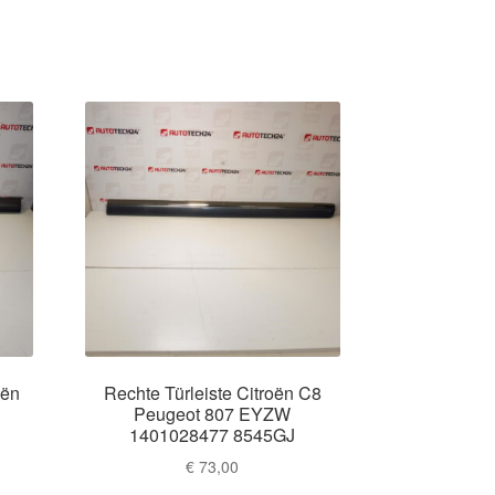
oën
Rechte Türleiste Citroën C8
Peugeot 807 EYZW
1401028477 8545GJ
€
73,00