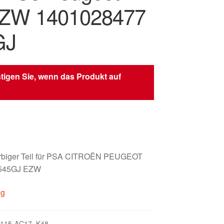
EZW 1401028477
GJ
tigen Sie, wenn das Produkt auf
arbiger Teil für PSA CITROËN PEUGEOT
8545GJ EZW
ig
115-AC17_K48