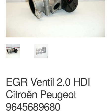
Impressum
Kasse
Kontakt
Lieferung
Mein Konto
Über uns
EGR Ventil 2.0 HDI
Warenkorb
Citroën Peugeot
Weltweiter Versand
9645689680
Zahlungen