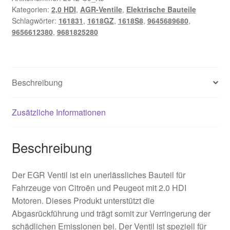
Kategorien:
2,0 HDI
,
AGR-Ventile
,
Elektrische Bauteile
Schlagwörter:
161831
,
1618GZ
,
1618S8
,
9645689680
,
9656612380
,
9681825280
Beschreibung
Zusätzliche Informationen
Beschreibung
Der EGR Ventil ist ein unerlässliches Bauteil für
Fahrzeuge von Citroën und Peugeot mit 2.0 HDI
Motoren. Dieses Produkt unterstützt die
Abgasrückführung und trägt somit zur Verringerung der
schädlichen Emissionen bei. Der Ventil ist speziell für