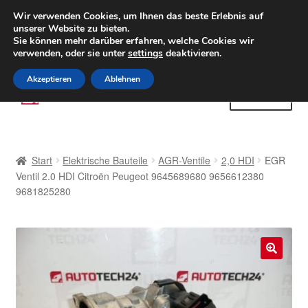
LIEFERUNG ab 6 EUR
Wir verwenden Cookies, um Ihnen das beste Erlebnis auf
unserer Website zu bieten.
Weltweiter Versand
Sie können mehr darüber erfahren, welche Cookies wir
verwenden, oder sie unter
settings
deaktivieren.
(800) 500 564
Mo-Fr 9-16 Uhr
Akzeptieren
Ablehnen
Zur
Zum
Menü
Navigation
Inhalt
springen
springen
Start
Start
Elektrische Bauteile
AGR-Ventile
2,0 HDI
EGR
AGB
Ventil 2.0 HDI Citroën Peugeot 9645689680 9656612380
9681825280
Beschwerden
Beschwerdeordnung
🔍
Datenschutz-Bestimmungen