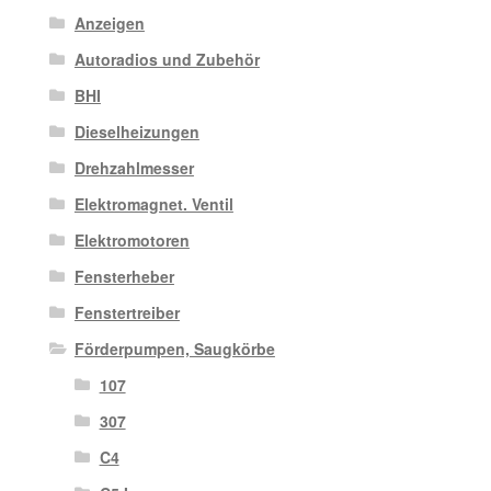
Anzeigen
Autoradios und Zubehör
BHI
Dieselheizungen
Drehzahlmesser
Elektromagnet. Ventil
Elektromotoren
Fensterheber
Fenstertreiber
Förderpumpen, Saugkörbe
107
307
C4