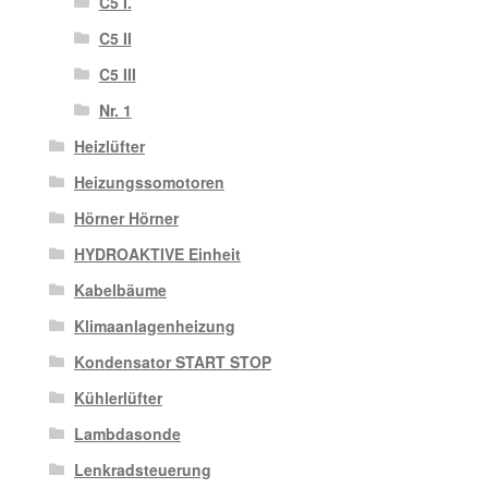
C5 I.
C5 II
C5 III
Nr. 1
Heizlüfter
Heizungssomotoren
Hörner Hörner
HYDROAKTIVE Einheit
Kabelbäume
Klimaanlagenheizung
Kondensator START STOP
Kühlerlüfter
Lambdasonde
Lenkradsteuerung