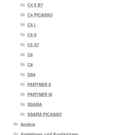
C4 II B7
C4 PICASSO
C5 I.
C5 II
C5 X7
C6
C8
DS4
PARTNER II
PARTNER III
XSARA
XSARA PICASSO
Andere
Armlehnen und Kopfstützen