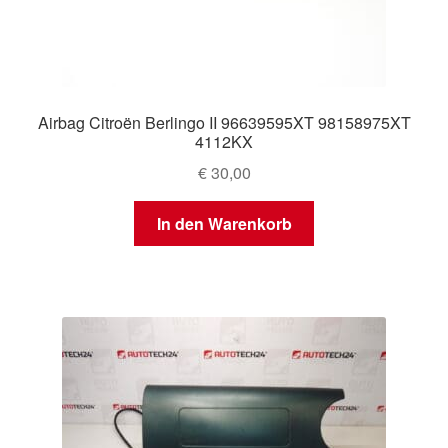
Airbag Citroën Berlingo II 96639595XT 98158975XT
4112KX
€
30,00
In den Warenkorb