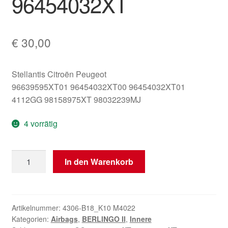
96454032XT
€
30,00
Stellantis Citroën Peugeot
96639595XT01 96454032XT00 96454032XT01
4112GG 98158975XT 98032239MJ
4 vorrätig
Fahrerairbag
In den Warenkorb
Citroën
Berlingo
II
96454032XT
Artikelnummer:
4306-B18_K10 M4022
Kategorien:
Airbags
,
BERLINGO II
,
Innere
96454032XT