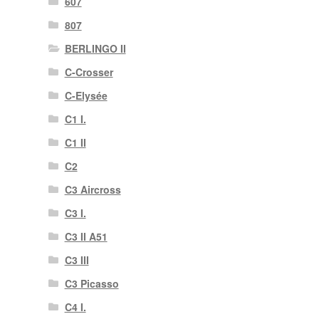
607
807
BERLINGO II
C-Crosser
C-Elysée
C1 I.
C1 II
C2
C3 Aircross
C3 I.
C3 II A51
C3 III
C3 Picasso
C4 I.