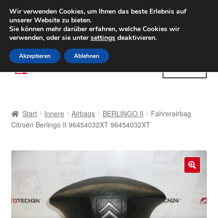
LIEFERUNG ab 6 EUR
Wir verwenden Cookies, um Ihnen das beste Erlebnis auf
unserer Website zu bieten.
Weltweiter Versand
Sie können mehr darüber erfahren, welche Cookies wir
verwenden, oder sie unter
settings
deaktivieren.
(800) 500 564
Mo-Fr 9-16 Uhr
Akzeptieren
Ablehnen
Zur
Zum
Menü
Navigation
Inhalt
springen
springen
Start
Start
Innere
Airbags
BERLINGO II
Fahrerairbag
AGB
Citroën Berlingo II 96454032XT 96454032XT
Beschwerden
Beschwerdeordnung
🔍
Datenschutz-Bestimmungen