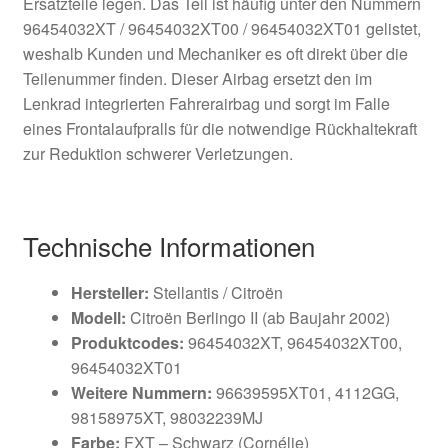
Ersatzteile legen. Das Teil ist häufig unter den Nummern
96454032XT / 96454032XT00 / 96454032XT01 gelistet,
weshalb Kunden und Mechaniker es oft direkt über die
Teilenummer finden. Dieser Airbag ersetzt den im
Lenkrad integrierten Fahrerairbag und sorgt im Falle
eines Frontalaufpralls für die notwendige Rückhaltekraft
zur Reduktion schwerer Verletzungen.
Technische Informationen
Hersteller:
Stellantis / Citroën
Modell:
Citroën Berlingo II (ab Baujahr 2002)
Produktcodes:
96454032XT, 96454032XT00,
96454032XT01
Weitere Nummern:
96639595XT01, 4112GG,
98158975XT, 98032239MJ
Farbe:
FXT – Schwarz (Cornélie)