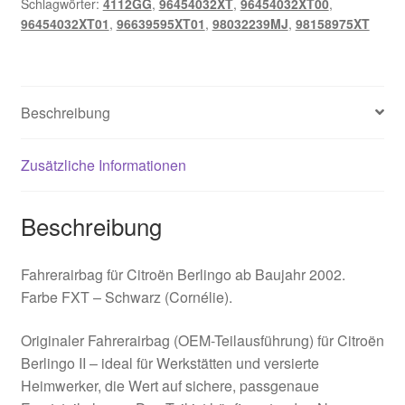
Schlagwörter:
4112GG
,
96454032XT
,
96454032XT00
,
Menge
96454032XT01
,
96639595XT01
,
98032239MJ
,
98158975XT
Beschreibung
Zusätzliche Informationen
Beschreibung
Fahrerairbag für Citroën Berlingo ab Baujahr 2002.
Farbe FXT – Schwarz (Cornélie).
Originaler Fahrerairbag (OEM-Teilausführung) für Citroën
Berlingo II – ideal für Werkstätten und versierte
Heimwerker, die Wert auf sichere, passgenaue