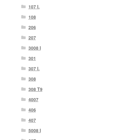
107 I.
108
206
207
3008 I
301
307 I.
308
308 T9
4007
406
407
5008 I