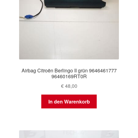
Airbag Citroën Berlingo II grün 9646461777
96460169RT0R
€
48,00
In den Warenkorb