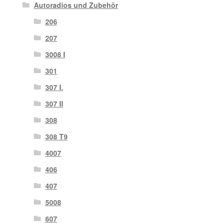
Autoradios und Zubehör
206
207
3008 I
301
307 I.
307 II
308
308 T9
4007
406
407
5008
607