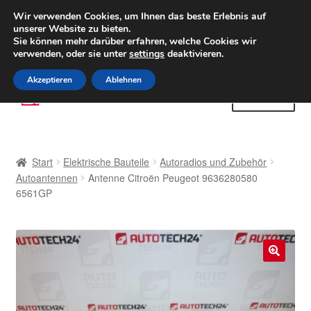
LIEFERUNG ab 6 EUR
Wir verwenden Cookies, um Ihnen das beste Erlebnis auf
unserer Website zu bieten.
Weltweiter Versand
Sie können mehr darüber erfahren, welche Cookies wir
verwenden, oder sie unter
settings
deaktivieren.
(800) 500 564
Mo-Fr 9-16 Uhr
Akzeptieren
Ablehnen
Zur
Zum
Menü
Navigation
Inhalt
springen
springen
Start
Start
Elektrische Bauteile
Autoradios und Zubehör
AGB
Autoantennen
Antenne Citroën Peugeot 9636280580
6561GP
Beschwerden
Beschwerdeordnung
🔍
Datenschutz-Bestimmungen