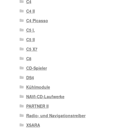
C4
C4 II
C4 Picasso
C5 I.
C5 II
C5 X7
C8
CD-Spieler
DS4
Kühlmodule
NAVI-CD-Laufwerke
PARTNER II
Radio- und Navigationstreiber
XSARA