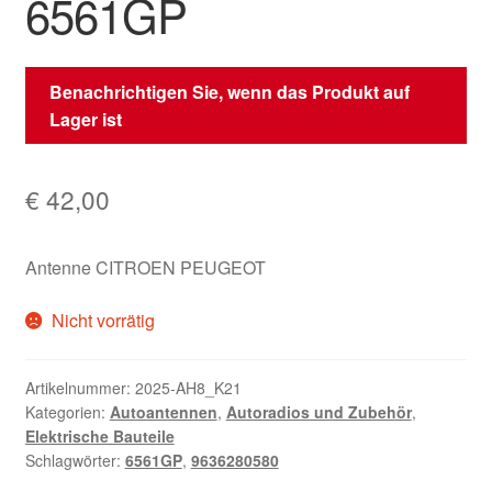
6561GP
Benachrichtigen Sie, wenn das Produkt auf
Lager ist
€
42,00
Antenne CITROEN PEUGEOT
Nicht vorrätig
Artikelnummer:
2025-AH8_K21
Kategorien:
Autoantennen
,
Autoradios und Zubehör
,
Elektrische Bauteile
Schlagwörter:
6561GP
,
9636280580