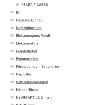
XSARA PICASSO
BHI
Dieselheizungen
Drehzahlmesser
Elektromagnet. Ventil
Elektromotoren
Fensterheber
Fenstertreiber
Förderpumpen, Saugkörbe
Heizlüfter
Heizungssomotoren
Hörner Hörner
HYDROAKTIVE Einheit
Kabelbäume