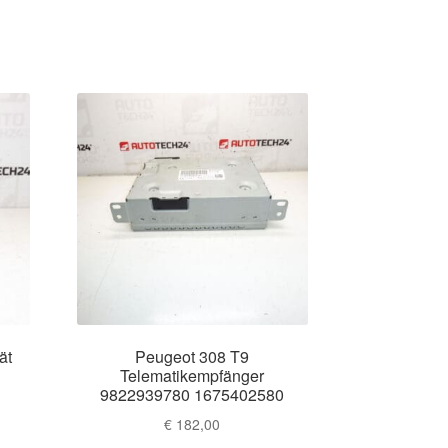
ät
Peugeot 308 T9
Telematikempfänger
9822939780 1675402580
€
182,00