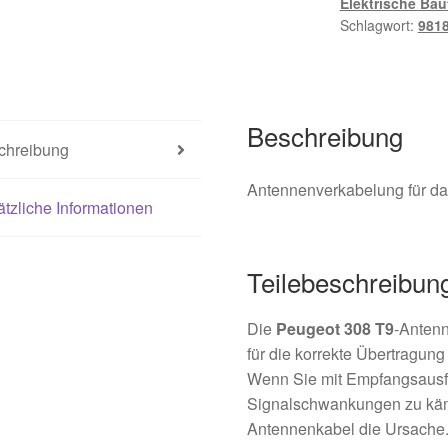
Elektrische Bau
Schlagwort:
981
Beschreibung
chreibung
Antennenverkabelung für d
tzliche Informationen
Teilebeschreibun
Die
Peugeot 308 T9
-Antenn
für die korrekte Übertragun
Wenn Sie mit Empfangsausf
Signalschwankungen zu kämp
Antennenkabel die Ursache