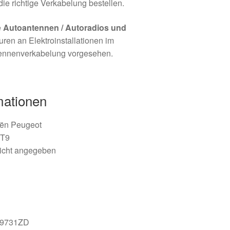
die richtige Verkabelung bestellen.
e
Autoantennen / Autoradios und
uren an Elektroinstallationen im
ennenverkabelung vorgesehen.
mationen
oën Peugeot
 T9
nicht angegeben
89731ZD