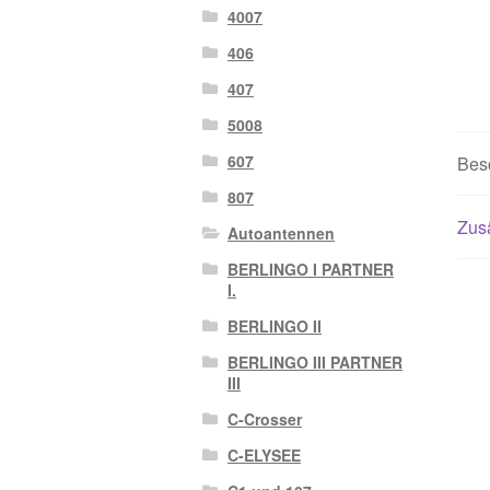
4007
406
407
5008
607
Bes
807
Zusä
Autoantennen
BERLINGO I PARTNER
I.
BERLINGO II
BERLINGO III PARTNER
III
C-Crosser
C-ELYSEE