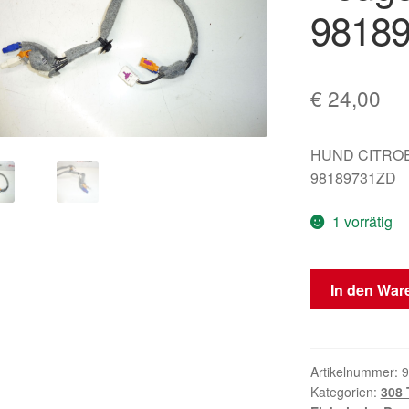
9818
€
24,00
HUND CITRO
98189731ZD
1 vorrätig
Antennenkabel
In den War
Peugeot
308
T9
98189731ZD
Artikelnummer:
9
Kategorien:
308 
Menge