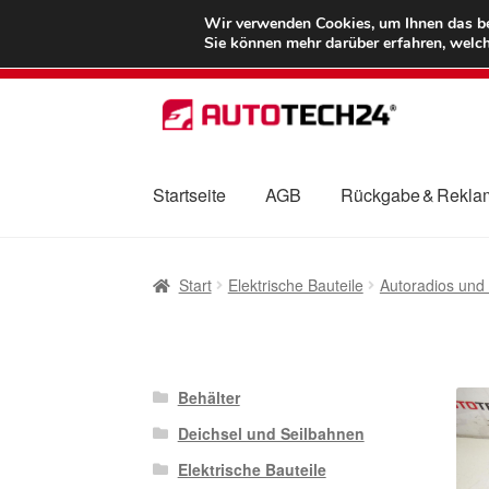
LIEFERUNG ab 
Wir verwenden Cookies, um Ihnen das bes
Sie können mehr darüber erfahren, welch
Zur
Zum
Navigation
Inhalt
springen
springen
Startseite
AGB
Rückgabe & Rekla
Start
AGB
Beschwerden
Beschwerdeordnu
Start
Elektrische Bauteile
Autoradios und
Mein Konto
Über uns
Warenkorb
Weltweite
Behälter
Deichsel und Seilbahnen
Elektrische Bauteile