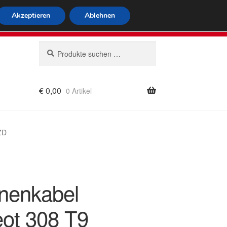
tweiter Versand
Akzeptieren
Ablehnen
 564
Mo-Fr 9-16 Uhr
Suchen
Suchen
nach:
€
0,00
0 Artikel
rung
ZD
nenkabel
ot 308 T9