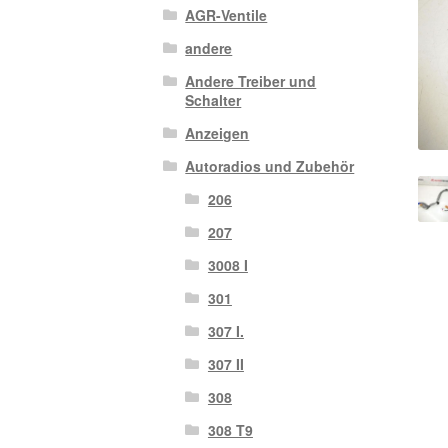
AGR-Ventile
andere
Andere Treiber und
Schalter
Anzeigen
Autoradios und Zubehör
206
207
3008 I
301
307 I.
307 II
308
308 T9