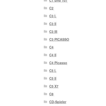
C1 und 107
C2
C3 I.
C3 II
C3 III
C3 PICASSO
C4
C4 II
C4 Picasso
C5 I.
C5 II
C5 X7
C8
CD-Spieler