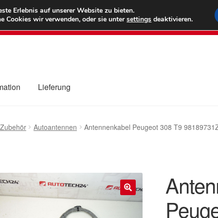
6 EUR
Wel
te Erlebnis auf unserer Website zu bieten.
e Cookies wir verwenden, oder sie unter
settings
deaktivieren.
(800) 500
mation
Lieferung
ng
Datenschutz-Bestimmungen
Impressum
Kasse
Kontakt
Liefe
 Zubehör
Autoantennen
Antennenkabel Peugeot 308 T9 98189731
r Versand
Zahlungen
Anten
Peuge
🔍