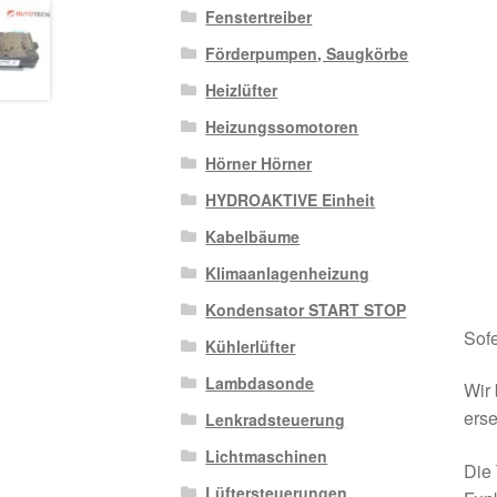
Fenstertreiber
Förderpumpen, Saugkörbe
Heizlüfter
Heizungssomotoren
Hörner Hörner
HYDROAKTIVE Einheit
Kabelbäume
Klimaanlagenheizung
Kondensator START STOP
Sofe
Kühlerlüfter
Lambdasonde
Wir 
erse
Lenkradsteuerung
Lichtmaschinen
Die 
Lüftersteuerungen