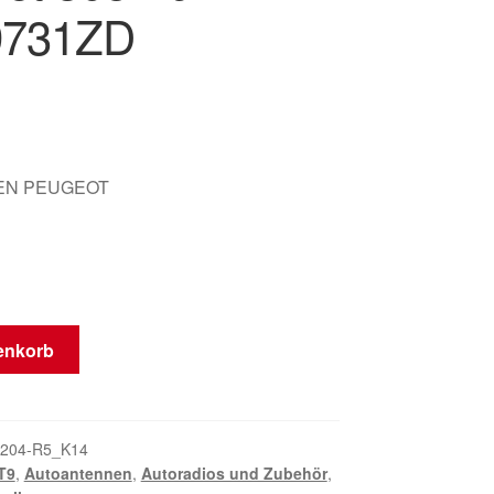
9731ZD
EN PEUGEOT
enkorb
204-R5_K14
T9
,
Autoantennen
,
Autoradios und Zubehör
,