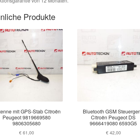
tionsgarantie von 12 Monaten.
nliche Produkte
enne mit GPS-Stab Citroën
Bluetooth GSM Steuerger
Peugeot 9819669580
Citroën Peugeot DS
9806305680
9666419080 6593G5
€
61,00
€
42,00