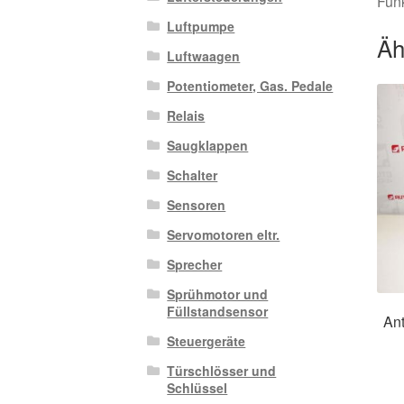
Funk
Luftpumpe
Äh
Luftwaagen
Potentiometer, Gas. Pedale
Relais
Saugklappen
Schalter
Sensoren
Servomotoren eltr.
Sprecher
Sprühmotor und
Füllstandsensor
Ant
Steuergeräte
Türschlösser und
Schlüssel