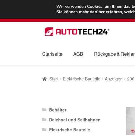
LIEFERUNG ab 
Wir verwenden Cookies, um Ihnen das bes
Sie können mehr darüber erfahren, welch
Zur
Zum
Navigation
Inhalt
springen
springen
Startseite
AGB
Rückgabe & Rekla
Start
AGB
Beschwerden
Beschwerdeordnu
Start
Elektrische Bauteile
Anzeigen
206
Mein Konto
Über uns
Warenkorb
Weltweite
Behälter
Deichsel und Seilbahnen
Elektrische Bauteile