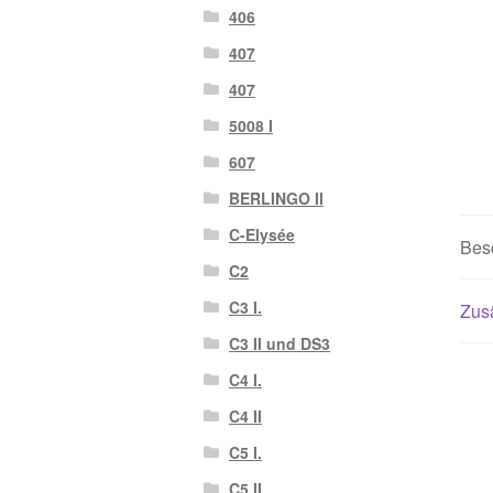
406
407
407
5008 I
607
BERLINGO II
C-Elysée
Bes
C2
C3 I.
Zusä
C3 II und DS3
C4 I.
C4 II
C5 I.
C5 II