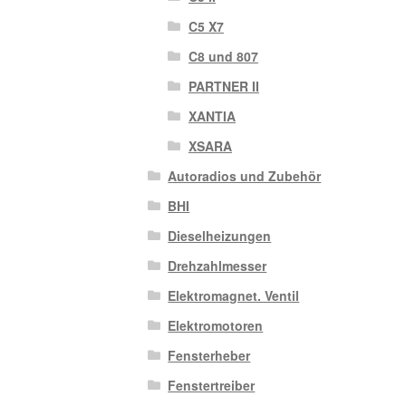
C5 X7
C8 und 807
PARTNER II
XANTIA
XSARA
Autoradios und Zubehör
BHI
Dieselheizungen
Drehzahlmesser
Elektromagnet. Ventil
Elektromotoren
Fensterheber
Fenstertreiber