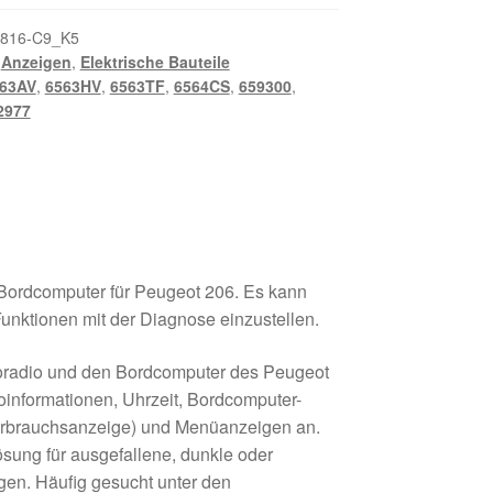
816-C9_K5
,
Anzeigen
,
Elektrische Bauteile
63AV
,
6563HV
,
6563TF
,
6564CS
,
659300
,
2977
 Bordcomputer für Peugeot 206. Es kann
unktionen mit der Diagnose einzustellen.
utoradio und den Bordcomputer des Peugeot
oinformationen, Uhrzeit, Bordcomputer-
 Verbrauchsanzeige) und Menüanzeigen an.
ösung für ausgefallene, dunkle oder
igen. Häufig gesucht unter den