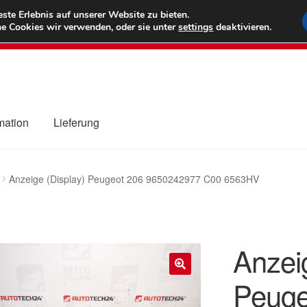
6 EUR
Wel
te Erlebnis auf unserer Website zu bieten.
e Cookies wir verwenden, oder sie unter
settings
deaktivieren.
(800) 500
mation
Lieferung
ng
Datenschutz-Bestimmungen
Impressum
Kasse
Kontakt
Liefe
Anzeige (Display) Peugeot 206 9650242977 C00 6563HV
r Versand
Zahlungen
Anzei
Peuge
🔍