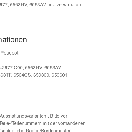
2977, 6563HV, 6563AV und verwandten
mationen
 / Peugeot
242977 C00, 6563HV, 6563AV
563TF, 6564CS, 659300, 659601
usstattungsvarianten). Bitte vor
 Teile-/Teilenummern mit der vorhandenen
erschiedliche Radio-/Bordcomputer-