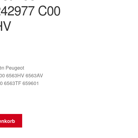
242977 C00
HV
oën Peugeot
00 6563HV 6563AV
0 6563TF 659601
enkorb