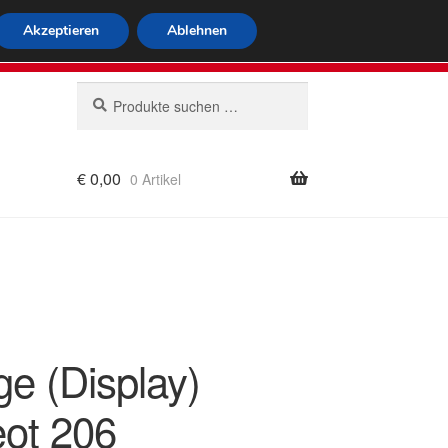
tweiter Versand
Akzeptieren
Ablehnen
 564
Mo-Fr 9-16 Uhr
Suchen
Suchen
nach:
€
0,00
0 Artikel
rung
ge (Display)
ot 206