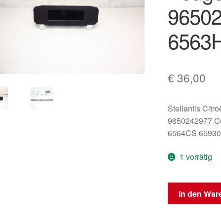
9650
6563
€
36,00
Stellantis Citr
9650242977 C
6564CS 65930
1 vorrätig
Anzeige
In den War
(Display)
Peugeot