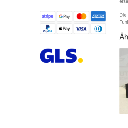
erse
Die 
Funk
Äh