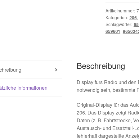
206
9650242977
Artikelnummer:
7
Kategorien:
206
C00
Schlagwörter:
65
6563HV
659601
,
965024
Menge
Beschreibung
chreibung
Display fürs Radio und den
tzliche Informationen
notwendig sein, bestimmte F
Original-Display für das A
206. Das Display zeigt Radi
Daten (z. B. Fahrtstrecke,
Austausch- und Ersatzteil-L
fehlerhaft dargestellte Anze