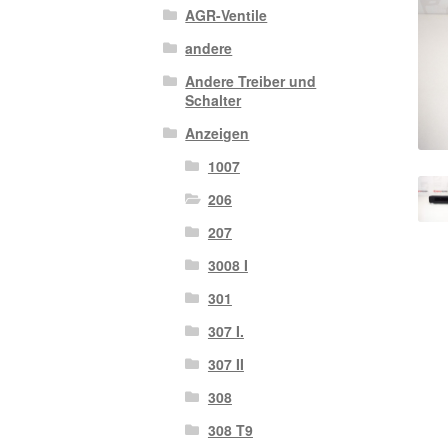
AGR-Ventile
andere
Andere Treiber und
Schalter
Anzeigen
1007
206
207
3008 I
301
307 I.
307 II
308
308 T9