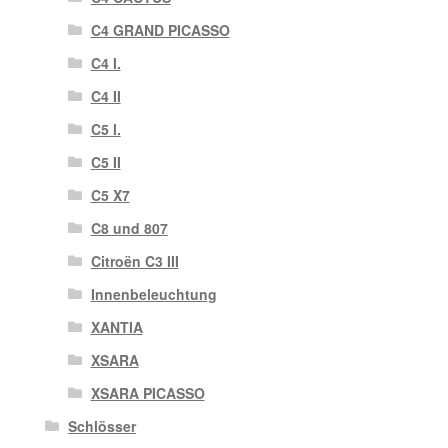
C4 GRAND PICASSO
C4 I.
C4 II
C5 I.
C5 II
C5 X7
C8 und 807
Citroën C3 III
Innenbeleuchtung
XANTIA
XSARA
XSARA PICASSO
Schlösser