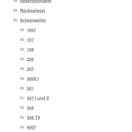
Reserveinhaber
Rückspiegel
Scheinwerfer
1007
107
108
206
207
3008 I
301
307 I und II
308
308 T9
4007