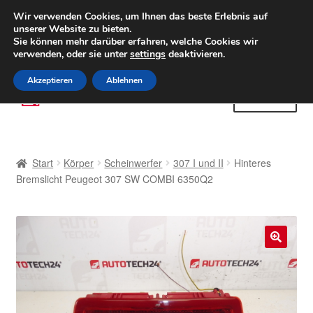
LIEFERUNG ab 6 EUR
Wir verwenden Cookies, um Ihnen das beste Erlebnis auf
unserer Website zu bieten.
Weltweiter Versand
Sie können mehr darüber erfahren, welche Cookies wir
verwenden, oder sie unter
settings
deaktivieren.
(800) 500 564
Mo-Fr 9-16 Uhr
Akzeptieren
Ablehnen
Zur
Zum
Menü
Navigation
Inhalt
springen
springen
Start
Start
Körper
Scheinwerfer
307 I und II
Hinteres
AGB
Bremslicht Peugeot 307 SW COMBI 6350Q2
Beschwerden
Beschwerdeordnung
🔍
Datenschutz-Bestimmungen