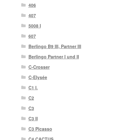
406
407
5008 I
607
Berlingo B9 III, Partner III
Berlingo Partner I und II
C-Crosser
C-Elysée
C1 I.
C2
C3
C3 II
C3 Picasso
C4 CACTUS