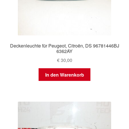
Deckenleuchte für Peugeot, Citroën, DS 96781446BJ
6362AY
€
30,00
In den Warenkorb