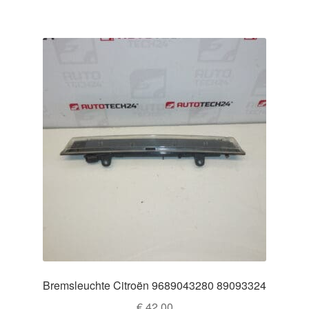
Bremsleuchte Citroën 9689043280 89093324
€
42,00