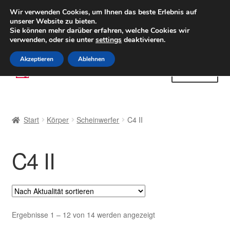
LIEFERUNG ab 6 EUR
Wir verwenden Cookies, um Ihnen das beste Erlebnis auf
unserer Website zu bieten.
Weltweiter Versand
Sie können mehr darüber erfahren, welche Cookies wir
verwenden, oder sie unter
settings
deaktivieren.
(800) 500 564
Mo-Fr 9-16 Uhr
Akzeptieren
Ablehnen
Zur
Zum
Menü
Navigation
Inhalt
springen
springen
Start
Start
Körper
Scheinwerfer
C4 II
AGB
C4 II
Beschwerden
Beschwerdeordnung
Datenschutz-Bestimmungen
Nach
Ergebnisse 1 – 12 von 14 werden angezeigt
Aktualität