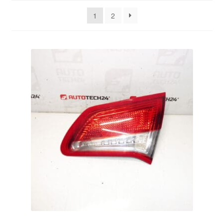
Impressum
sortiert
1
2
Kasse
Kontakt
Lieferung
Mein Konto
Über uns
Warenkorb
Weltweiter Versand
Zahlungen