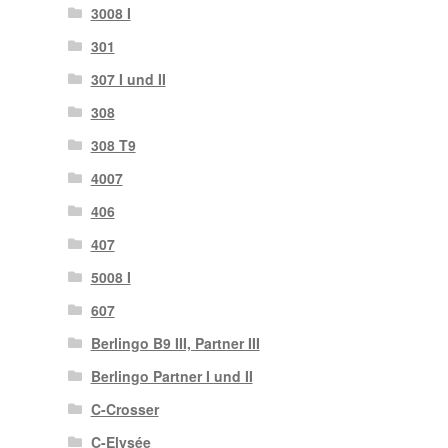
3008 I
301
307 I und II
308
308 T9
4007
406
407
5008 I
607
Berlingo B9 III, Partner III
Berlingo Partner I und II
C-Crosser
C-Elysée